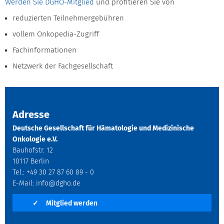
Werden Sie DGHO-Mitglied
und profitieren Sie von
reduzierten Teilnehmergebühren
vollem Onkopedia-Zugriff
Fachinformationen
Netzwerk der Fachgesellschaft
Adresse
Deutsche Gesellschaft für Hämatologie und Medizinische
Onkologie e.V.
Bauhofstr. 12
10117 Berlin
Tel.: +49 30 27 87 60 89 - 0
E-Mail:
info@dgho.de
✓
Mitglied werden