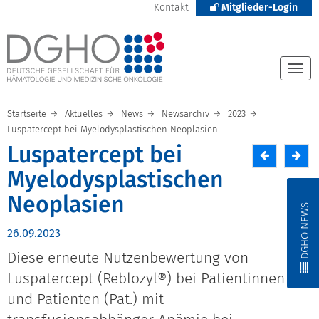
Kontakt
Mitglieder-Login
Togg
navi
Startseite
Aktuelles
News
Newsarchiv
2023
Luspatercept bei Myelodysplastischen Neoplasien
Luspatercept bei
Myelodysplastischen
Neoplasien
DGHO NEWS
26.09.2023
Diese erneute Nutzenbewertung von
Luspatercept (Reblozyl®) bei Patientinnen
und Patienten (Pat.) mit