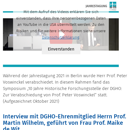
Mit dem Aufruf des Videos erklären Sie sich
einverstanden, dass Ihre personenbezogenen Daten
an YouTube in die USA übermittelt werden. Zu den
Risiken und für weitere Informationen siehe unsere
Datenschutzerklärung
.
Einverstanden
Während der Jahrestagung 2021 in Berlin wurde Herr Prof. Peter
Voswinckel verabschiedet. In diesem Rahmen fand das
Symposium „10 Jahre Historische Forschungsstelle der DGHO:
Zur Verabschiedung von Prof. Peter Voswinckel“ statt.
(Aufgezeichnet Oktober 2021)
Interview mit DGHO-Ehrenmitglied Herrn Prof.
Martin Wilhelm, geführt von Frau Prof. Maike
de Wit