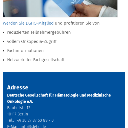
Werden Sie DGHO-Mitglied
und profitieren Sie von
reduzierten Teilnehmergebühren
vollem Onkopedia-Zugriff
Fachinformationen
Netzwerk der Fachgesellschaft
Adresse
Deutsche Gesellschaft für Hämatologie und Medizinische
Onkologie e.V.
Bauhofstr. 12
10117 Berlin
Tel.: +49 30 27 87 60 89 - 0
E-Mail:
info@dgho.de