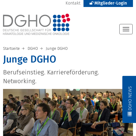
Kontakt
Mitglieder-Login
Togg
navi
Startseite
DGHO
Junge DGHO
Junge DGHO
Berufseinstieg. Karriereförderung.
Networking.
DGHO NEWS