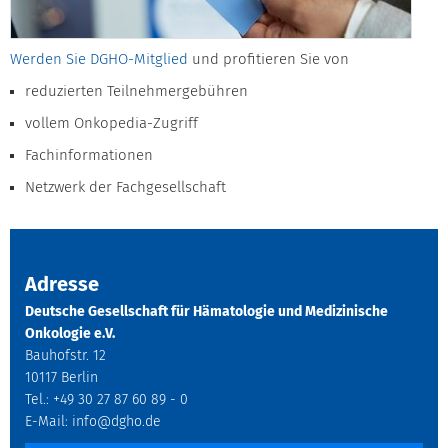
Werden Sie DGHO-Mitglied
und profitieren Sie von
reduzierten Teilnehmergebühren
vollem Onkopedia-Zugriff
Fachinformationen
Netzwerk der Fachgesellschaft
Adresse
Deutsche Gesellschaft für Hämatologie und Medizinische
Onkologie e.V.
Bauhofstr. 12
10117 Berlin
Tel.: +49 30 27 87 60 89 - 0
E-Mail:
info@dgho.de