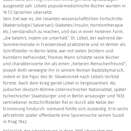
ausgesetzt sah. Löbels populärmedizinische Bücher wurden in
16 (!) Sprachen übersetzt.
Sein Ziel war es, die rasanten wissenschaftlichen Fortschritte
(Bakteriologie/Salvarsan); Diabetes/Insulin; Hormontherapie
etc.) verständlich zu machen, und das in einer heiteren Form,
„die belehrt, indem sie unterhält.“ Dr. Löbel, der während der
Sommermonate in Franzensbad praktizierte und im Winter als
Schriftsteller in Berlin lebte, war mit vielen Dichtern und
Künstlern befreundet; Thomas Mann schätzte seine Bücher
und charakterisierte ihn als einen „heiteren Menschenfreund“;
Joseph Roth verewigte ihn in seinem Roman Radetzkymarsch,
indem er die Figur des Dr. Skowronnek nach Löbels Vorbild
formte. Nach dem Krieg geriet Löbel in Vergessenheit. Als
jüdischer deutsch-Böhme österreichischer Nationalität, später
tschechischer Staatsbürger und in Berlin ansässiger und 1933
vertriebener Arztschriftsteller fiel er durch alle Netze der
Erinnerung hindurch: niemand fühlte sich zuständig. Erst sechs
Jahrzehnte später offenbarte eine Spurensuche seinen Suizid
in Prag 1942.