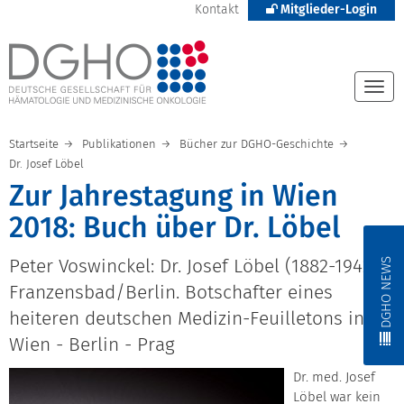
Kontakt
Mitglieder-Login
Togg
navi
Startseite
Publikationen
Bücher zur DGHO-Geschichte
Dr. Josef Löbel
Zur Jahrestagung in Wien
2018: Buch über Dr. Löbel
DGHO NEWS
Peter Voswinckel: Dr. Josef Löbel (1882-1942),
Franzensbad/Berlin. Botschafter eines
heiteren deutschen Medizin-Feuilletons in
Wien - Berlin - Prag
Dr. med. Josef
Löbel war kein