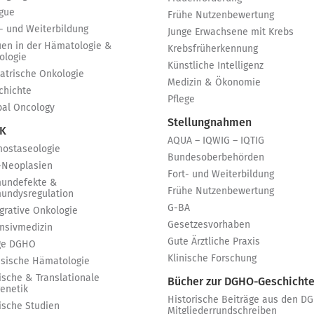
igue
Frühe Nutzenbewertung
t- und Weiterbildung
Junge Erwachsene mit Krebs
uen in der Hämatologie &
Krebsfrüherkennung
ologie
Künstliche Intelligenz
iatrische Onkologie
Medizin & Ökonomie
chichte
Pflege
bal Oncology
Stellungnahmen
 K
AQUA – IQWIG – IQTIG
ostaseologie
Bundesoberbehörden
-Neoplasien
Fort- und Weiterbildung
undefekte &
Frühe Nutzenbewertung
undysregulation
G-BA
egrative Onkologie
Gesetzesvorhaben
ensivmedizin
Gute Ärztliche Praxis
ge DGHO
Klinische Forschung
ssische Hämatologie
ische & Translationale
Bücher zur DGHO-Geschicht
genetik
Historische Beiträge aus den D
nische Studien
Mitgliederrundschreiben