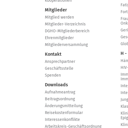
Kooperationen
Fat
Mitglieder
For
Mitglied werden
Fra
Onk
Mitglieder-Verzeichnis
Ger
DGHO-Mitgliederbereich
Ges
Ehrenmitglieder
Glo
Mitgliederversammlung
H -
Kontakt
Häm
Ansprechpartner
HIV
Geschäftsstelle
Imm
Spenden
Imm
Downloads
Int
Aufnahmeantrag
Int
Beitragsordnung
Jun
Änderungsmitteilung
Kla
Reisekostenformular
Klin
Epi
Interessenkonflikte
Kli
Arbeitskreis-Geschäftsordnung