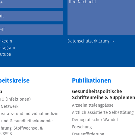
nkedIn
Datenschutzerklärung →
stagram
outube
beitskreise
Publikationen
 G
Gesundheitspolitische
Schriftenreihe & Supplemen
HO (Infektionen)
Arzneimittelengpässe
-Netzwerk
Ärztlich assistierte Selbsttötung
rsitäts- und Individualmedizin
Demografischer Wandel
 und Gesundheitsökonomie
Forschung
ährung, Stoffwechsel &
egung
Frauenförderung