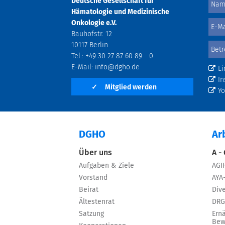
Deutsche Gesellschaft für
Hämatologie und Medizinische
Onkologie e.V.
Bauhofstr. 12
10117 Berlin
Tel.: +49 30 27 87 60 89 - 0
E-Mail:
info@dgho.de
Li
In
✓
Mitglied werden
Y
DGHO
Ar
Über uns
A -
Aufgaben & Ziele
AGI
Vorstand
AYA
Beirat
Dive
Ältestenrat
DRG
Satzung
Ern
Bew