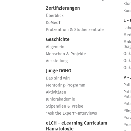
Klo
Zertifizierungen
Küns
Überblick
L -
KoMedT
Lab
Prüfzentrum & Studienzentrale
Med
Geschichte
Mol
Dia
Allgemein
Onk
Menschen & Projekte
Onk
Ausstellung
Onk
Junge DGHO
P - 
Das sind wir!
Pall
Mentoring-Programm
Pat
Aktivitäten
Pat
Juniorakademie
Pat
Stipendien & Preise
Pfle
"Ask the Expert"-Interviews
Prä
eLCH – eLearning Curriculum
Pro
Hämatologie