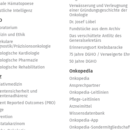
nale Hämatopoese
Verwässerung und Verleugnung
einer Gründungsgeschichte der
tliche Intelligenz
Onkologie
 O
Dr. Josef Löbel
oratorium
Fundstücke aus dem Archiv
izin und Ethik
Das verschüttete Antlitz des
Generalsekretärs
ekulare
gnostik/Präzisionsonkologie
Erinnerungsort Krebsbaracke
ologische Kardiologie
75 Jahre DGHO / Verweigerte Ehr
ologische Pharmazie
50 Jahre DGHO
ologische Rehabilitation
Onkopedia
Z
Onkopedia
iativmedizin
Ansprechpartner
ientensicherheit und
Onkopedia-Leitlinien
ientenadhärenz
Pflege-Leitlinien
ient Reported Outcomes (PRO)
Arzneimittel
ge
Wissensdatenbank
vention
Onkopedia-App
statakarzinom
Onkopedia-Sondermitgliedschaf