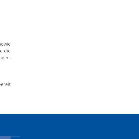
sowie
e die
ngen.
ereit