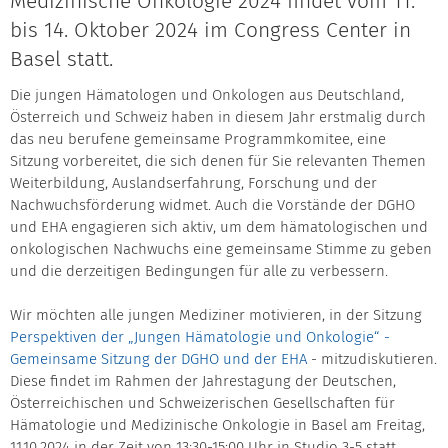
Medizinische Onkologie 2024 findet vom 11.
bis 14. Oktober 2024 im Congress Center in
Basel statt.
Die jungen Hämatologen und Onkologen aus Deutschland,
Österreich und Schweiz haben in diesem Jahr erstmalig durch
das neu berufene gemeinsame Programmkomitee, eine
Sitzung vorbereitet, die sich denen für Sie relevanten Themen
Weiterbildung, Auslandserfahrung, Forschung und der
Nachwuchsförderung widmet. Auch die Vorstände der DGHO
und EHA engagieren sich aktiv, um dem hämatologischen und
onkologischen Nachwuchs eine gemeinsame Stimme zu geben
und die derzeitigen Bedingungen für alle zu verbessern.
Wir möchten alle jungen Mediziner motivieren, in der Sitzung
Perspektiven der „Jungen Hämatologie und Onkologie“ -
Gemeinsame Sitzung der DGHO und der EHA
- mitzudiskutieren.
Diese findet im Rahmen der Jahrestagung der Deutschen,
Österreichischen und Schweizerischen Gesellschaften für
Hämatologie und Medizinische Onkologie in Basel am Freitag,
11.10.2024 in der Zeit von 13:30-15:00 Uhr in Studio 3-5 statt.