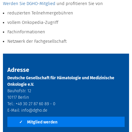
Werden Sie DGHO-Mitglied
und profitieren Sie von
reduzierten Teilnehmergebühren
vollem Onkopedia-Zugriff
Fachinformationen
Netzwerk der Fachgesellschaft
Adresse
Deutsche Gesellschaft für Hämatologie und Medizinische
Onkologie e.V.
Bauhofstr. 12
10117 Berlin
Tel.: +49 30 27 87 60 89 - 0
E-Mail:
info@dgho.de
✓
Mitglied werden