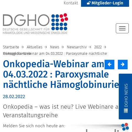
Kontakt
Mitglieder-Login
Togg
navi
Startseite
Aktuelles
News
Newsarchiv
2022
Onkopedia-Webinar am 04.03.2022 : Paroxysmale nächtliche Hämoglobinurie
Onkopedia-Webinar am
04.03.2022 : Paroxysmale
nächtliche Hämoglobinurie
DGHO NEWS
28.02.2022
Onkopedia – was ist neu? Live Webinare als
Veranstaltungsreihe
Melden Sie sich noch heute an: