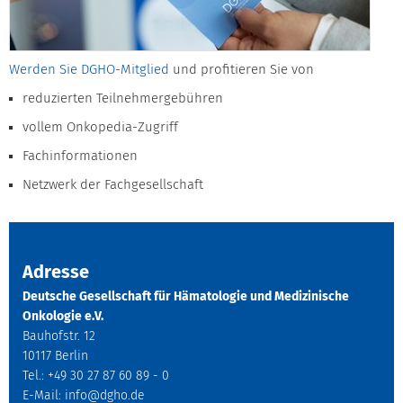
Werden Sie DGHO-Mitglied
und profitieren Sie von
reduzierten Teilnehmergebühren
vollem Onkopedia-Zugriff
Fachinformationen
Netzwerk der Fachgesellschaft
Adresse
Deutsche Gesellschaft für Hämatologie und Medizinische
Onkologie e.V.
Bauhofstr. 12
10117 Berlin
Tel.: +49 30 27 87 60 89 - 0
E-Mail:
info@dgho.de