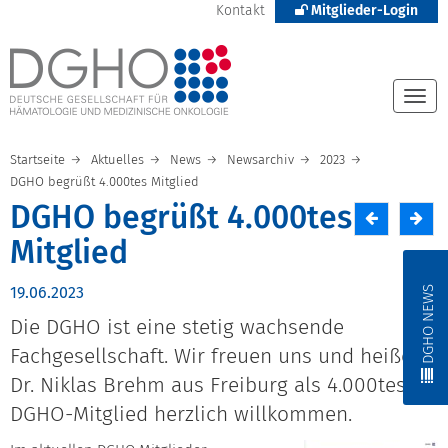
Kontakt
Mitglieder-Login
Togg
navi
Startseite
Aktuelles
News
Newsarchiv
2023
DGHO begrüßt 4.000tes Mitglied
DGHO begrüßt 4.000tes
Mitglied
DGHO NEWS
19.06.2023
Die DGHO ist eine stetig wachsende
Fachgesellschaft. Wir freuen uns und heißen
Dr. Niklas Brehm aus Freiburg als 4.000tes
DGHO-Mitglied herzlich willkommen.