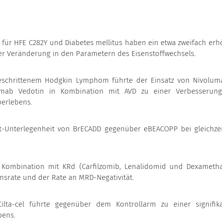
für HFE C282Y und Diabetes mellitus haben ein etwa zweifach erh
er Veränderung in den Parametern des Eisenstoffwechsels.
rtgeschrittenem Hodgkin Lymphom führte der Einsatz von Nivolum
mab Vedotin in Kombination mit AVD zu einer Verbesserun
berlebens.
ht-Unterlegenheit von BrECADD gegenüber eBEACOPP bei gleichzei
 Kombination mit KRd (Carfilzomib, Lenalidomid und Dexameth
srate und der Rate an MRD-Negativität.
ilta-cel führte gegenüber dem Kontrollarm zu einer signifik
bens.