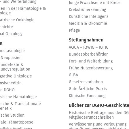
t- und Weiterbildung
Junge Erwachsene mit Krebs
uen in der Hämatologie &
Krebsfrüherkennung
ologie
Künstliche Intelligenz
iatrische Onkologie
Medizin & Ökonomie
chichte
Pflege
bal Oncology
Stellungnahmen
 K
AQUA – IQWIG – IQTIG
ostaseologie
Bundesoberbehörden
-Neoplasien
Fort- und Weiterbildung
undefekte &
Frühe Nutzenbewertung
undysregulation
G-BA
egrative Onkologie
Gesetzesvorhaben
ensivmedizin
Gute Ärztliche Praxis
ge DGHO
Klinische Forschung
ssische Hämatologie
ische & Translationale
Bücher zur DGHO-Geschicht
genetik
Historische Beiträge aus den D
nische Studien
Mitgliederrundschreiben
nale Hämatopoese
Verwässerung und Verleugnung