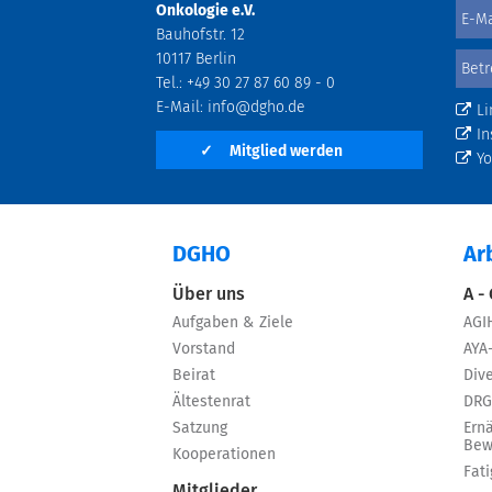
Onkologie e.V.
Bauhofstr. 12
10117 Berlin
Tel.: +49 30 27 87 60 89 - 0
E-Mail:
info@dgho.de
Li
In
✓
Mitglied werden
Y
DGHO
Ar
Über uns
A -
Aufgaben & Ziele
AGI
Vorstand
AYA
Beirat
Dive
Ältestenrat
DRG
Satzung
Ern
Bew
Kooperationen
Fat
Mitglieder