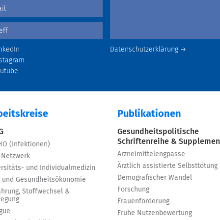
nkedIn
Datenschutzerklärung →
stagram
outube
beitskreise
Publikationen
 G
Gesundheitspolitische
Schriftenreihe & Supplemen
HO (Infektionen)
Arzneimittelengpässe
-Netzwerk
Ärztlich assistierte Selbsttötung
rsitäts- und Individualmedizin
Demografischer Wandel
 und Gesundheitsökonomie
Forschung
ährung, Stoffwechsel &
egung
Frauenförderung
igue
Frühe Nutzenbewertung