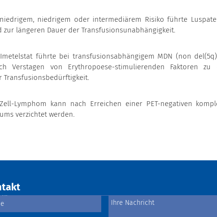
iedrigem, niedrigem oder intermediärem Risiko führte Luspate
 zur längeren Dauer der Transfusionsunabhängigkeit.
 Imetelstat führte bei transfusionsabhängigem MDN (non del(5q)
ch Verstagen von Erythropoese-stimulierenden Faktoren zu 
 Transfusionsbedürftigkeit.
-Zell-Lymphom kann nach Erreichen einer PET-negativen kompl
ums verzichtet werden.
takt