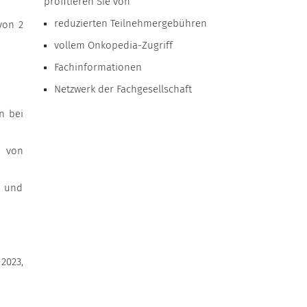
profitieren Sie von
reduzierten Teilnehmergebühren
von 2
vollem Onkopedia-Zugriff
Fachinformationen
Netzwerk der Fachgesellschaft
n bei
d von
l und
 2023,