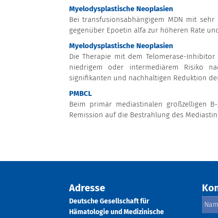
Myelodysplastische Neoplasien
Bei transfusionsabhängigem MDN mit sehr n
gegenüber Epoetin alfa zur höheren Rate und
Myelodysplastische Neoplasien
Die Therapie mit dem Telomerase-Inhibitor
niedrigem oder intermediärem Risiko na
signifikanten und nachhaltigen Reduktion der
PMBCL
Beim primär mediastinalen großzelligen B
Remission auf die Bestrahlung des Mediastin
Adresse
Kon
Deutsche Gesellschaft für
Hämatologie und Medizinische