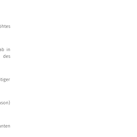
öhtes
ab in
g des
tiger
ason)
anten