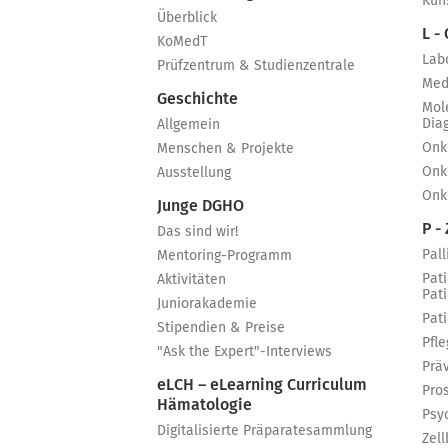
Küns
Überblick
L -
KoMedT
Lab
Prüfzentrum & Studienzentrale
Med
Geschichte
Mol
Dia
Allgemein
Onk
Menschen & Projekte
Onk
Ausstellung
Onk
Junge DGHO
P - 
Das sind wir!
Pall
Mentoring-Programm
Pat
Aktivitäten
Pat
Juniorakademie
Pat
Stipendien & Preise
Pfle
"Ask the Expert"-Interviews
Prä
eLCH – eLearning Curriculum
Pro
Hämatologie
Psy
Digitalisierte Präparatesammlung
Zell