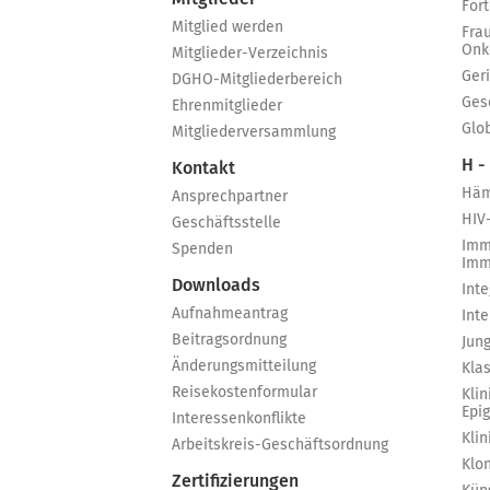
For
Mitglied werden
Fra
Onk
Mitglieder-Verzeichnis
Ger
DGHO-Mitgliederbereich
Ges
Ehrenmitglieder
Glo
Mitgliederversammlung
H -
Kontakt
Häm
Ansprechpartner
HIV
Geschäftsstelle
Imm
Spenden
Imm
Downloads
Int
Aufnahmeantrag
Int
Beitragsordnung
Jun
Änderungsmitteilung
Kla
Reisekostenformular
Klin
Epi
Interessenkonflikte
Kli
Arbeitskreis-Geschäftsordnung
Klo
Zertifizierungen