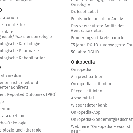
einer Gründungsgeschichte der
tliche Intelligenz
Onkologie
 O
Dr. Josef Löbel
oratorium
Fundstücke aus dem Archiv
izin und Ethik
Das verschüttete Antlitz des
Generalsekretärs
ekulare
gnostik/Präzisionsonkologie
Erinnerungsort Krebsbaracke
ologische Kardiologie
75 Jahre DGHO / Verweigerte Ehr
ologische Pharmazie
50 Jahre DGHO
ologische Rehabilitation
Onkopedia
Z
Onkopedia
iativmedizin
Ansprechpartner
ientensicherheit und
Onkopedia-Leitlinien
ientenadhärenz
Pflege-Leitlinien
ient Reported Outcomes (PRO)
Arzneimittel
ge
Wissensdatenbank
vention
Onkopedia-App
statakarzinom
Onkopedia-Sondermitgliedschaf
cho-Onkologie
Webinare "Onkopedia – was ist
biologie und -therapie
neu?"