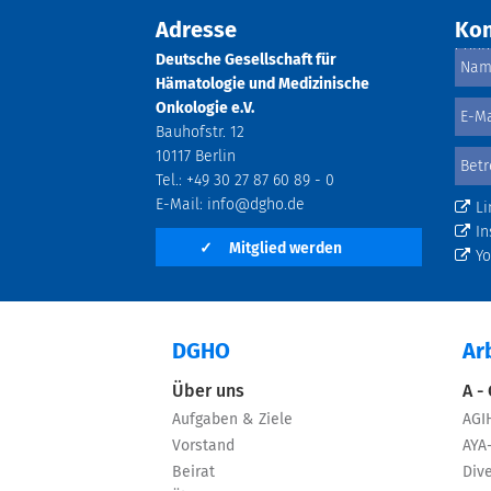
Adresse
Kon
Deutsche Gesellschaft für
Hämatologie und Medizinische
Onkologie e.V.
Bauhofstr. 12
10117 Berlin
Tel.: +49 30 27 87 60 89 - 0
E-Mail:
info@dgho.de
Li
In
✓
Mitglied werden
Y
DGHO
Ar
Über uns
A -
Aufgaben & Ziele
AGI
Vorstand
AYA
Beirat
Dive