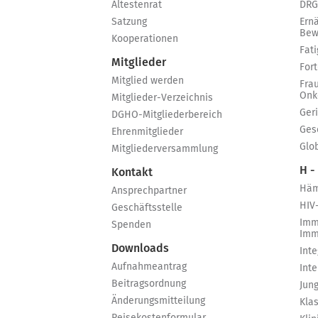
Ältestenrat
DRG
Satzung
Ern
Bew
Kooperationen
Fat
Mitglieder
For
Mitglied werden
Fra
Onk
Mitglieder-Verzeichnis
Ger
DGHO-Mitgliederbereich
Ges
Ehrenmitglieder
Glo
Mitgliederversammlung
H -
Kontakt
Häm
Ansprechpartner
HIV
Geschäftsstelle
Imm
Spenden
Imm
Downloads
Int
Aufnahmeantrag
Int
Beitragsordnung
Jun
Änderungsmitteilung
Kla