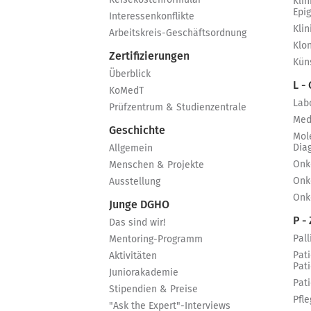
Reisekostenformular
Klin
Epi
Interessenkonflikte
Kli
Arbeitskreis-Geschäftsordnung
Klo
Zertifizierungen
Küns
Überblick
L -
KoMedT
Lab
Prüfzentrum & Studienzentrale
Med
Geschichte
Mol
Dia
Allgemein
Onk
Menschen & Projekte
Onk
Ausstellung
Onk
Junge DGHO
P - 
Das sind wir!
Pall
Mentoring-Programm
Pat
Aktivitäten
Pat
Juniorakademie
Pat
Stipendien & Preise
Pfle
"Ask the Expert"-Interviews