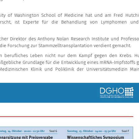
rsity of Washington School of Medicine hat und am Fred Hutch
forscht, ist Experte für die Behandlung von Lymphomen un
icher Direktor des Anthony Nolan Research Institute und Profess
 die Forschung zur Stammzelltransplantation verdient gemacht.
in berufliches Leben nicht nur dem Kampf gegen den Krebs. H
ßgebliche Grundlage für die Entwicklung eines mRNA-Impfstoffs 
 Medizinischen Klinik und Poliklinik der Universitätsmedizin Main