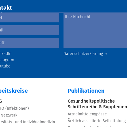
takt
nkedIn
Datenschutzerklärung →
stagram
outube
beitskreise
Publikationen
 G
Gesundheitspolitische
Schriftenreihe & Supplemen
HO (Infektionen)
Arzneimittelengpässe
-Netzwerk
Ärztlich assistierte Selbsttötung
rsitäts- und Individualmedizin