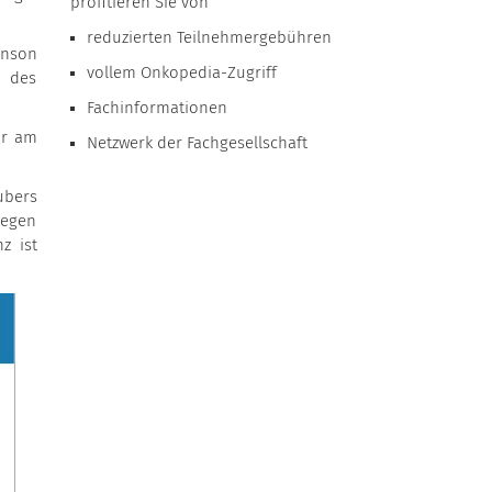
profitieren Sie von
reduzierten Teilnehmergebühren
inson
vollem Onkopedia-Zugriff
d des
Fachinformationen
or am
Netzwerk der Fachgesellschaft
ubers
gegen
z ist