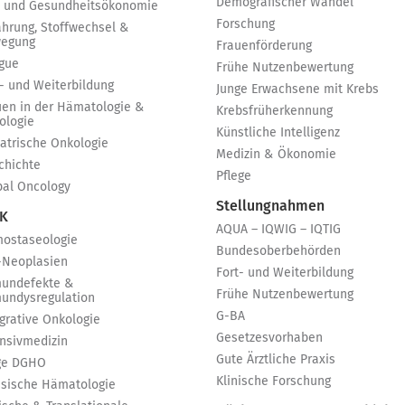
Demografischer Wandel
 und Gesundheitsökonomie
Forschung
ährung, Stoffwechsel &
egung
Frauenförderung
igue
Frühe Nutzenbewertung
t- und Weiterbildung
Junge Erwachsene mit Krebs
uen in der Hämatologie &
Krebsfrüherkennung
ologie
Künstliche Intelligenz
iatrische Onkologie
Medizin & Ökonomie
chichte
Pflege
bal Oncology
Stellungnahmen
 K
AQUA – IQWIG – IQTIG
ostaseologie
Bundesoberbehörden
-Neoplasien
Fort- und Weiterbildung
undefekte &
Frühe Nutzenbewertung
undysregulation
G-BA
egrative Onkologie
Gesetzesvorhaben
ensivmedizin
Gute Ärztliche Praxis
ge DGHO
Klinische Forschung
ssische Hämatologie