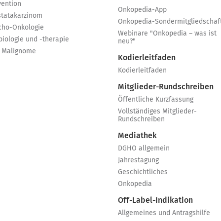
vention
Onkopedia-App
statakarzinom
Onkopedia-Sondermitgliedschaf
cho-Onkologie
Webinare "Onkopedia – was ist
biologie und -therapie
neu?"
 Malignome
Kodierleitfaden
Kodierleitfaden
Mitglieder-Rundschreiben
Öffentliche Kurzfassung
Vollständiges Mitglieder-
Rundschreiben
Mediathek
DGHO allgemein
Jahrestagung
Geschichtliches
Onkopedia
Off-Label-Indikation
Allgemeines und Antragshilfe