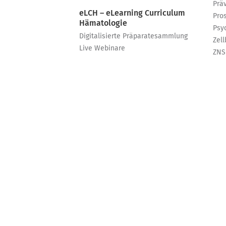
Prä
eLCH – eLearning Curriculum
Pro
Hämatologie
Psy
Digitalisierte Präparatesammlung
Zell
Live Webinare
ZNS