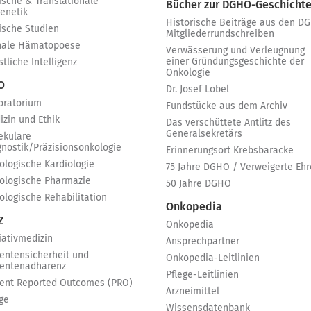
ische & Translationale
Bücher zur DGHO-Geschicht
genetik
Historische Beiträge aus den D
nische Studien
Mitgliederrundschreiben
nale Hämatopoese
Verwässerung und Verleugnung
einer Gründungsgeschichte der
tliche Intelligenz
Onkologie
 O
Dr. Josef Löbel
oratorium
Fundstücke aus dem Archiv
izin und Ethik
Das verschüttete Antlitz des
Generalsekretärs
ekulare
gnostik/Präzisionsonkologie
Erinnerungsort Krebsbaracke
ologische Kardiologie
75 Jahre DGHO / Verweigerte Ehr
ologische Pharmazie
50 Jahre DGHO
ologische Rehabilitation
Onkopedia
Z
Onkopedia
iativmedizin
Ansprechpartner
ientensicherheit und
Onkopedia-Leitlinien
ientenadhärenz
Pflege-Leitlinien
ient Reported Outcomes (PRO)
Arzneimittel
ge
Wissensdatenbank