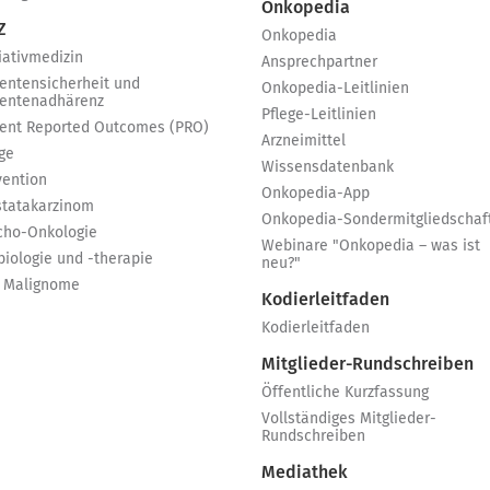
Onkopedia
Z
Onkopedia
iativmedizin
Ansprechpartner
ientensicherheit und
Onkopedia-Leitlinien
ientenadhärenz
Pflege-Leitlinien
ient Reported Outcomes (PRO)
Arzneimittel
ge
Wissensdatenbank
vention
Onkopedia-App
statakarzinom
Onkopedia-Sondermitgliedschaf
cho-Onkologie
Webinare "Onkopedia – was ist
biologie und -therapie
neu?"
 Malignome
Kodierleitfaden
Kodierleitfaden
Mitglieder-Rundschreiben
Öffentliche Kurzfassung
Vollständiges Mitglieder-
Rundschreiben
Mediathek