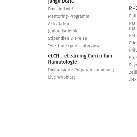
Junge DGHO
P - 
Das sind wir!
Pall
Mentoring-Programm
Pat
Aktivitäten
Pat
Juniorakademie
Pat
Stipendien & Preise
Pfle
"Ask the Expert"-Interviews
Prä
eLCH – eLearning Curriculum
Pro
Hämatologie
Psy
Digitalisierte Präparatesammlung
Zell
Live Webinare
ZNS