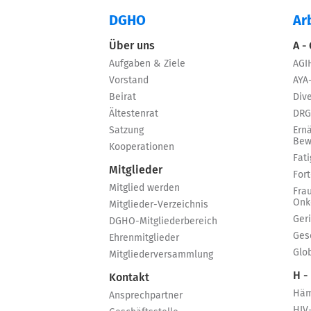
DGHO
Ar
Über uns
A -
Aufgaben & Ziele
AGI
Vorstand
AYA
Beirat
Dive
Ältestenrat
DRG
Satzung
Ern
Bew
Kooperationen
Fat
Mitglieder
For
Mitglied werden
Fra
Onk
Mitglieder-Verzeichnis
Ger
DGHO-Mitgliederbereich
Ges
Ehrenmitglieder
Glo
Mitgliederversammlung
H -
Kontakt
Häm
Ansprechpartner
HIV