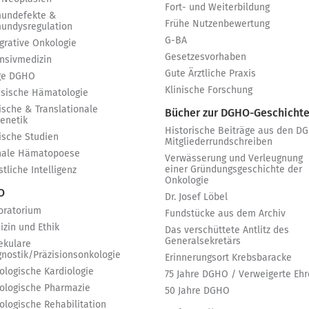
Fort- und Weiterbildung
undefekte &
Frühe Nutzenbewertung
undysregulation
G-BA
egrative Onkologie
Gesetzesvorhaben
ensivmedizin
Gute Ärztliche Praxis
ge DGHO
Klinische Forschung
ssische Hämatologie
ische & Translationale
Bücher zur DGHO-Geschicht
genetik
Historische Beiträge aus den D
nische Studien
Mitgliederrundschreiben
nale Hämatopoese
Verwässerung und Verleugnung
einer Gründungsgeschichte der
tliche Intelligenz
Onkologie
 O
Dr. Josef Löbel
oratorium
Fundstücke aus dem Archiv
izin und Ethik
Das verschüttete Antlitz des
Generalsekretärs
ekulare
gnostik/Präzisionsonkologie
Erinnerungsort Krebsbaracke
ologische Kardiologie
75 Jahre DGHO / Verweigerte Ehr
ologische Pharmazie
50 Jahre DGHO
ologische Rehabilitation