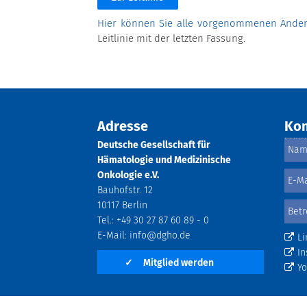
Hier können Sie alle vorgenommenen Änder
Leitlinie mit der letzten Fassung.
Adresse
Kon
Deutsche Gesellschaft für
Hämatologie und Medizinische
Onkologie e.V.
Bauhofstr. 12
10117 Berlin
Tel.: +49 30 27 87 60 89 - 0
E-Mail:
info@dgho.de
Li
In
✓
Mitglied werden
Y