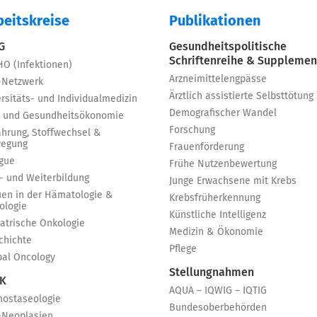
beitskreise
Publikationen
 G
Gesundheitspolitische
Schriftenreihe & Supplemen
HO (Infektionen)
Arzneimittelengpässe
-Netzwerk
Ärztlich assistierte Selbsttötung
rsitäts- und Individualmedizin
Demografischer Wandel
 und Gesundheitsökonomie
Forschung
ährung, Stoffwechsel &
egung
Frauenförderung
igue
Frühe Nutzenbewertung
t- und Weiterbildung
Junge Erwachsene mit Krebs
uen in der Hämatologie &
Krebsfrüherkennung
ologie
Künstliche Intelligenz
iatrische Onkologie
Medizin & Ökonomie
chichte
Pflege
bal Oncology
Stellungnahmen
 K
AQUA – IQWIG – IQTIG
ostaseologie
Bundesoberbehörden
-Neoplasien