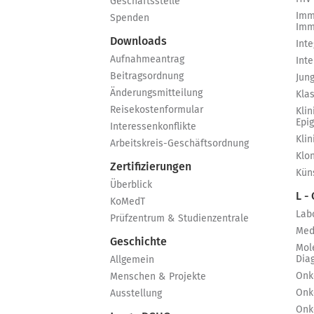
Geschäftsstelle
Imm
Spenden
Imm
Downloads
Int
Aufnahmeantrag
Int
Beitragsordnung
Jun
Änderungsmitteilung
Kla
Reisekostenformular
Klin
Epi
Interessenkonflikte
Kli
Arbeitskreis-Geschäftsordnung
Klo
Zertifizierungen
Küns
Überblick
L -
KoMedT
Lab
Prüfzentrum & Studienzentrale
Med
Geschichte
Mol
Dia
Allgemein
Onk
Menschen & Projekte
Onk
Ausstellung
Onk