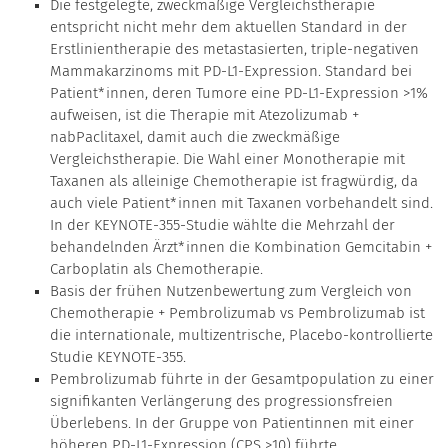
Die festgelegte, zweckmäßige Vergleichstherapie
entspricht nicht mehr dem aktuellen Standard in der
Erstlinientherapie des metastasierten, triple-negativen
Mammakarzinoms mit PD-L1-Expression. Standard bei
Patient*innen, deren Tumore eine PD-L1-Expression >1%
aufweisen, ist die Therapie mit Atezolizumab +
nabPaclitaxel, damit auch die zweckmäßige
Vergleichstherapie. Die Wahl einer Monotherapie mit
Taxanen als alleinige Chemotherapie ist fragwürdig, da
auch viele Patient*innen mit Taxanen vorbehandelt sind.
In der KEYNOTE-355-Studie wählte die Mehrzahl der
behandelnden Ärzt*innen die Kombination Gemcitabin +
Carboplatin als Chemotherapie.
Basis der frühen Nutzenbewertung zum Vergleich von
Chemotherapie + Pembrolizumab vs Pembrolizumab ist
die internationale, multizentrische, Placebo-kontrollierte
Studie KEYNOTE-355.
Pembrolizumab führte in der Gesamtpopulation zu einer
signifikanten Verlängerung des progressionsfreien
Überlebens. In der Gruppe von Patientinnen mit einer
höheren PD-L1-Expression (CPS >10) führte