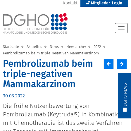
Kontakt
Mitglieder-Login
Togg
navi
Startseite
Aktuelles
News
Newsarchiv
2022
Pembrolizumab beim triple-negativen Mammakarzinom
Pembrolizumab beim
triple-negativen
Mammakarzinom
DGHO NEWS
30.03.2022
Die frühe Nutzenbewertung von
Pembrolizumab (Keytruda®) in Kombination
mit Chemotherapie ist das zweite Verfahren