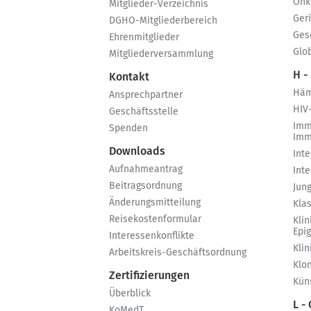
Onk
Mitglieder-Verzeichnis
Ger
DGHO-Mitgliederbereich
Ges
Ehrenmitglieder
Glo
Mitgliederversammlung
H -
Kontakt
Häm
Ansprechpartner
HIV
Geschäftsstelle
Imm
Spenden
Imm
Downloads
Int
Aufnahmeantrag
Int
Beitragsordnung
Jun
Änderungsmitteilung
Kla
Reisekostenformular
Klin
Epi
Interessenkonflikte
Kli
Arbeitskreis-Geschäftsordnung
Klo
Zertifizierungen
Küns
Überblick
L -
KoMedT