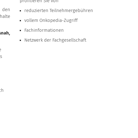
profitieren Sie von
u den
reduzierten Teilnehmergebühren
halte
vollem Onkopedia-Zugriff
Fachinformationen
snah,
Netzwerk der Fachgesellschaft
e
es
ch