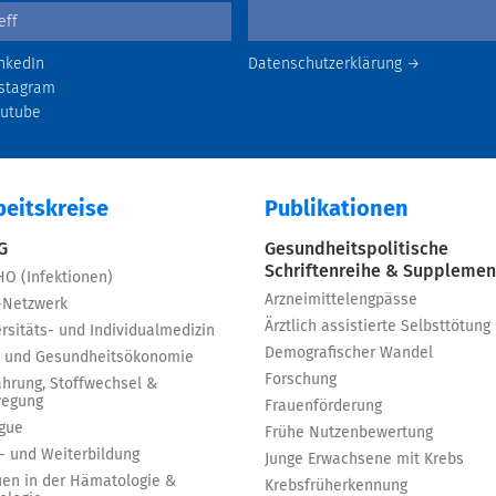
nkedIn
Datenschutzerklärung →
stagram
outube
beitskreise
Publikationen
 G
Gesundheitspolitische
Schriftenreihe & Supplemen
HO (Infektionen)
Arzneimittelengpässe
-Netzwerk
Ärztlich assistierte Selbsttötung
rsitäts- und Individualmedizin
Demografischer Wandel
 und Gesundheitsökonomie
Forschung
ährung, Stoffwechsel &
egung
Frauenförderung
igue
Frühe Nutzenbewertung
t- und Weiterbildung
Junge Erwachsene mit Krebs
uen in der Hämatologie &
Krebsfrüherkennung