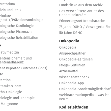
oratorium
Fundstücke aus dem Archiv
izin und Ethik
Das verschüttete Antlitz des
Generalsekretärs
ekulare
gnostik/Präzisionsonkologie
Erinnerungsort Krebsbaracke
ologische Kardiologie
75 Jahre DGHO / Verweigerte Ehr
ologische Pharmazie
50 Jahre DGHO
ologische Rehabilitation
Onkopedia
Z
Onkopedia
iativmedizin
Ansprechpartner
ientensicherheit und
Onkopedia-Leitlinien
ientenadhärenz
Pflege-Leitlinien
ient Reported Outcomes (PRO)
Arzneimittel
ge
Wissensdatenbank
vention
Onkopedia-App
statakarzinom
Onkopedia-Sondermitgliedschaf
cho-Onkologie
Webinare "Onkopedia – was ist
biologie und -therapie
neu?"
 Malignome
Kodierleitfaden