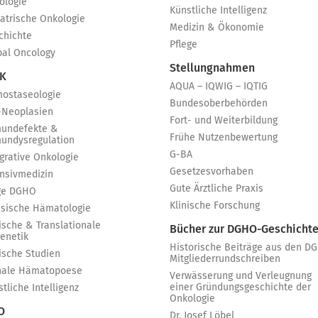
ologie
Künstliche Intelligenz
iatrische Onkologie
Medizin & Ökonomie
chichte
Pflege
bal Oncology
Stellungnahmen
 K
AQUA – IQWIG – IQTIG
ostaseologie
Bundesoberbehörden
-Neoplasien
Fort- und Weiterbildung
undefekte &
Frühe Nutzenbewertung
undysregulation
G-BA
egrative Onkologie
Gesetzesvorhaben
ensivmedizin
Gute Ärztliche Praxis
ge DGHO
Klinische Forschung
ssische Hämatologie
ische & Translationale
Bücher zur DGHO-Geschicht
genetik
Historische Beiträge aus den D
nische Studien
Mitgliederrundschreiben
nale Hämatopoese
Verwässerung und Verleugnung
einer Gründungsgeschichte der
tliche Intelligenz
Onkologie
 O
Dr. Josef Löbel