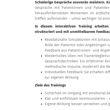
Schwierige Gespräche souverän meistern. Ko
Gespräche mit Patientinnen und Patiente
herausforderndsten Momenten im ärztlichen
treffen aufeinander – umso wichtiger ist ei
In diesem interaktiven Training arbeite
strukturiert und mit unmittelbarem Feedbac
Realitätsnahe Simulationen mit Schausp
Rolle der Patientin oder Angehörigen u
Feedback aus Patient:innen- und Angeh
Wiederholtes Üben mit Trainerbegleitun
Gesprächstechniken. Ein erfahrener Ko
methodische Impulse, moderiert die Ref
Individuelles Feedback: Sie erhalten d
zur eigenen Wirkung.
Ziele des Trainings
Sicherheit im Umgang mit emotional b
Klar und einfühlsam kommunizieren – 
Eigene Wirkung besser verstehen und g