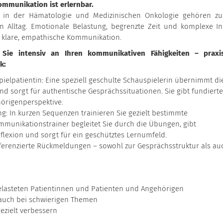
mmunikation ist erlernbar.
n in der Hämatologie und Medizinischen Onkologie gehören z
 Alltag. Emotionale Belastung, begrenzte Zeit und komplexe In
ne klare, empathische Kommunikation.
n Sie intensiv an Ihren kommunikativen Fähigkeiten – praxi
k:
ielpatientin: Eine speziell geschulte Schauspielerin übernimmt di
nd sorgt für authentische Gesprächssituationen. Sie gibt fundiert
örigenperspektive.
g: In kurzen Sequenzen trainieren Sie gezielt bestimmte
mmunikationstrainer begleitet Sie durch die Übungen, gibt
lexion und sorgt für ein geschütztes Lernumfeld.
ifferenzierte Rückmeldungen – sowohl zur Gesprächsstruktur als au
elasteten Patientinnen und Patienten und Angehörigen
auch bei schwierigen Themen
ezielt verbessern