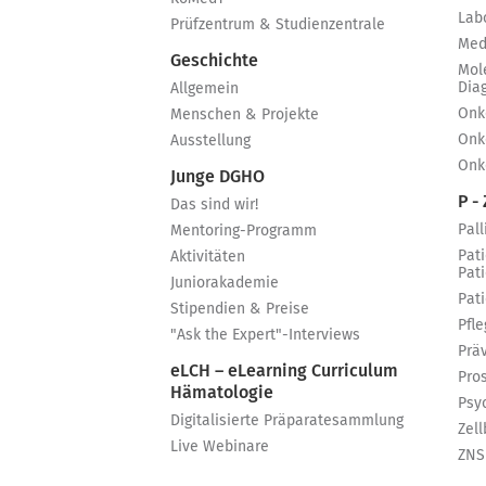
Lab
Prüfzentrum & Studienzentrale
Med
Geschichte
Mol
Dia
Allgemein
Onk
Menschen & Projekte
Onk
Ausstellung
Onk
Junge DGHO
P - 
Das sind wir!
Pall
Mentoring-Programm
Pat
Aktivitäten
Pat
Juniorakademie
Pat
Stipendien & Preise
Pfle
"Ask the Expert"-Interviews
Prä
eLCH – eLearning Curriculum
Pro
Hämatologie
Psy
Digitalisierte Präparatesammlung
Zell
Live Webinare
ZNS