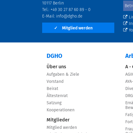
10117 Berlin
Tel.: +49 30 27 87 60 89 - 0
E-Mail:
info@dgho.de
Li
In
✓
Mitglied werden
Y
DGHO
Ar
Über uns
A -
Aufgaben & Ziele
AGI
Vorstand
AYA
Beirat
Dive
Ältestenrat
DRG
Satzung
Ern
Bew
Kooperationen
Fat
Mitglieder
For
Mitglied werden
Fra