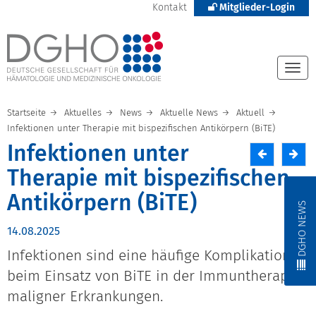
Kontakt
Mitglieder-Login
Togg
navi
Startseite
Aktuelles
News
Aktuelle News
Aktuell
Infektionen unter Therapie mit bispezifischen Antikörpern (BiTE)
Infektionen unter
Therapie mit bispezifischen
Antikörpern (BiTE)
DGHO NEWS
14.08.2025
Infektionen sind eine häufige Komplikation
beim Einsatz von BiTE in der Immuntherapie
maligner Erkrankungen.