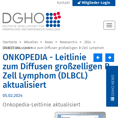
Kontakt
Mitglieder-Login
Togg
navi
Startseite
Aktuelles
News
Newsarchiv
2024
ONKOPEDIA - Leitlinie zum Diffusen großzelligen B-Zell Lymphom (DLBCL) aktualisiert
ONKOPEDIA - Leitlinie
zum Diffusen großzelligen B-
Zell Lymphom (DLBCL)
DGHO NEWS
aktualisiert
05.02.2024
Onkopedia-Leitlinie aktualisiert