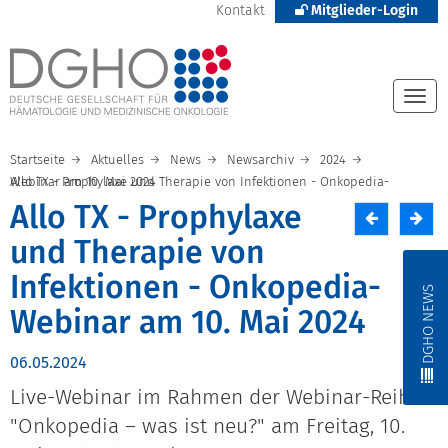
Kontakt
Mitglieder-Login
Togg
navi
Startseite
Aktuelles
News
Newsarchiv
2024
Allo TX - Prophylaxe und Therapie von Infektionen - Onkopedia-Webinar am 10. Mai 2024
Allo TX - Prophylaxe
und Therapie von
Infektionen - Onkopedia-
DGHO NEWS
Webinar am 10. Mai 2024
06.05.2024
Live-Webinar im Rahmen der Webinar-Reihe
"Onkopedia – was ist neu?" am Freitag, 10.