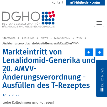
Kontakt
Mitglieder-Login
Togg
navi
Startseite
Aktuelles
News
Newsarchiv
2022
Markteintritt von Lenalidomid-Generika und 20. AMVV-Änderungsverordnung - Ausfüllen des T-Rezeptes
Markteintritt von
Lenalidomid-Generika und
20. AMVV-
DGHO NEWS
Änderungsverordnung -
Ausfüllen des T-Rezeptes
17.02.2022
Liebe Kolleginnen und Kollegen!