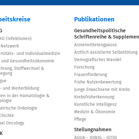
beitskreise
Publikationen
 G
Gesundheitspolitische
Schriftenreihe & Supplemen
HO (Infektionen)
Arzneimittelengpässe
-Netzwerk
Ärztlich assistierte Selbsttötung
rsitäts- und Individualmedizin
Demografischer Wandel
 und Gesundheitsökonomie
Forschung
ährung, Stoffwechsel &
egung
Frauenförderung
igue
Frühe Nutzenbewertung
t- und Weiterbildung
Junge Erwachsene mit Krebs
uen in der Hämatologie &
Krebsfrüherkennung
ologie
Künstliche Intelligenz
iatrische Onkologie
Medizin & Ökonomie
chichte
Pflege
bal Oncology
Stellungnahmen
 K
AQUA – IQWIG – IQTIG