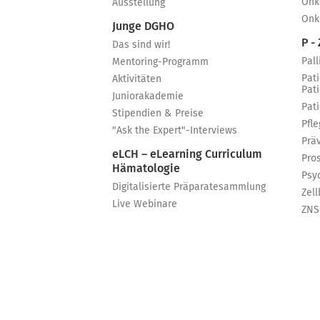
Onk
Ausstellung
Onk
Junge DGHO
P - 
Das sind wir!
Pall
Mentoring-Programm
Pat
Aktivitäten
Pat
Juniorakademie
Pat
Stipendien & Preise
Pfle
"Ask the Expert"-Interviews
Prä
eLCH – eLearning Curriculum
Pro
Hämatologie
Psy
Digitalisierte Präparatesammlung
Zell
Live Webinare
ZNS