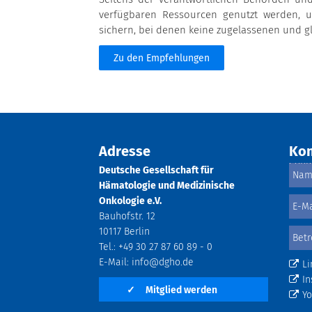
verfügbaren Ressourcen genutzt werden, u
sichern, bei denen keine zugelassenen und g
Zu den Empfehlungen
Adresse
Kon
Deutsche Gesellschaft für
Hämatologie und Medizinische
Onkologie e.V.
Bauhofstr. 12
10117 Berlin
Tel.: +49 30 27 87 60 89 - 0
E-Mail:
info@dgho.de
Li
In
✓
Mitglied werden
Y