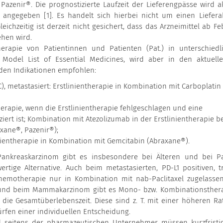
Pazenir®. Die prognostizierte Laufzeit der Lieferengpässe wird ak
angegeben [1]. Es handelt sich hierbei nicht um einen Lieferab
ichzeitig ist derzeit nicht gesichert, dass das Arzneimittel ab Fe
ehen wird.
herapie von Patientinnen und Patienten (Pat.) in unterschiedl
Model List of Essential Medicines, wird aber in den aktuelle
nden Indikationen empfohlen:
), metastasiert: Erstlinientherapie in Kombination mit Carboplatin
apie, wenn die Erstlinientherapie fehlgeschlagen und eine
iziert ist; Kombination mit Atezolizumab in der Erstlinientherapie b
xane®, Pazenir®);
nientherapie in Kombination mit Gemcitabin (Abraxane®).
Pankreaskarzinom gibt es insbesondere bei Älteren und bei Pa
rtige Alternative. Auch beim metastasierten, PD-L1 positiven, tr
motherapie nur in Kombination mit nab-Paclitaxel zugelassen
und beim Mammakarzinom gibt es Mono- bzw. Kombinationsther
 die Gesamtüberlebenszeit. Diese sind z. T. mit einer höheren Ra
fen einer individuellen Entscheidung.
 seitens der pharmazeutischen Unternehmer müssen kurzfristig