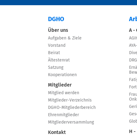
DGHO
Ar
Über uns
A -
Aufgaben & Ziele
AGI
Vorstand
AYA
Beirat
Dive
Ältestenrat
DRG
Satzung
Ern
Bew
Kooperationen
Fat
Mitglieder
For
Mitglied werden
Fra
Onk
Mitglieder-Verzeichnis
Ger
DGHO-Mitgliederbereich
Ges
Ehrenmitglieder
Glo
Mitgliederversammlung
H -
Kontakt