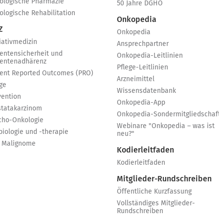
ologische Pharmazie
50 Jahre DGHO
ologische Rehabilitation
Onkopedia
Z
Onkopedia
iativmedizin
Ansprechpartner
ientensicherheit und
Onkopedia-Leitlinien
ientenadhärenz
Pflege-Leitlinien
ient Reported Outcomes (PRO)
Arzneimittel
ge
Wissensdatenbank
vention
Onkopedia-App
statakarzinom
Onkopedia-Sondermitgliedschaf
cho-Onkologie
Webinare "Onkopedia – was ist
biologie und -therapie
neu?"
 Malignome
Kodierleitfaden
Kodierleitfaden
Mitglieder-Rundschreiben
Öffentliche Kurzfassung
Vollständiges Mitglieder-
Rundschreiben