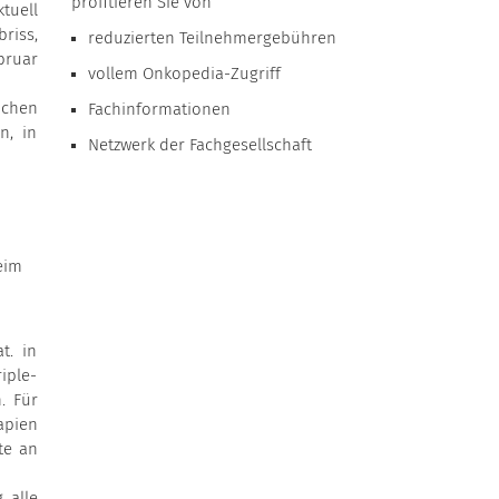
profitieren Sie von
tuell
riss,
reduzierten Teilnehmergebühren
bruar
vollem Onkopedia-Zugriff
ichen
Fachinformationen
n, in
Netzwerk der Fachgesellschaft
eim
t. in
iple-
. Für
apien
te an
 alle