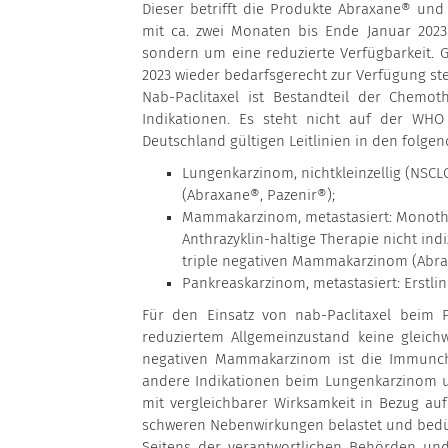
Dieser betrifft die Produkte Abraxane® und 
mit ca. zwei Monaten bis Ende Januar 2023 
sondern um eine reduzierte Verfügbarkeit. Gle
2023 wieder bedarfsgerecht zur Verfügung st
Nab-Paclitaxel ist Bestandteil der Chemot
Indikationen. Es steht nicht auf der WHO 
Deutschland gültigen Leitlinien in den folge
Lungenkarzinom, nichtkleinzellig (NSCLC
(Abraxane®, Pazenir®);
Mammakarzinom, metastasiert: Monother
Anthrazyklin-haltige Therapie nicht ind
triple negativen Mammakarzinom (Abra
Pankreaskarzinom, metastasiert: Erstli
Für den Einsatz von nab-Paclitaxel beim 
reduziertem Allgemeinzustand keine gleichwe
negativen Mammakarzinom ist die Immunche
andere Indikationen beim Lungenkarzinom 
mit vergleichbarer Wirksamkeit in Bezug auf
schweren Nebenwirkungen belastet und bedür
Seitens der verantwortlichen Behörden und