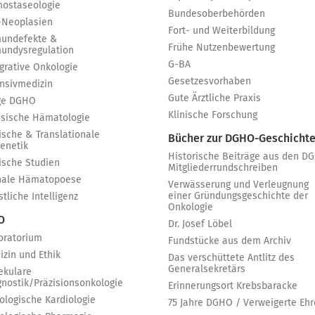
ostaseologie
Bundesoberbehörden
-Neoplasien
Fort- und Weiterbildung
undefekte &
Frühe Nutzenbewertung
undysregulation
G-BA
egrative Onkologie
Gesetzesvorhaben
ensivmedizin
Gute Ärztliche Praxis
ge DGHO
Klinische Forschung
ssische Hämatologie
ische & Translationale
Bücher zur DGHO-Geschicht
genetik
Historische Beiträge aus den D
nische Studien
Mitgliederrundschreiben
nale Hämatopoese
Verwässerung und Verleugnung
einer Gründungsgeschichte der
tliche Intelligenz
Onkologie
 O
Dr. Josef Löbel
oratorium
Fundstücke aus dem Archiv
izin und Ethik
Das verschüttete Antlitz des
Generalsekretärs
ekulare
gnostik/Präzisionsonkologie
Erinnerungsort Krebsbaracke
ologische Kardiologie
75 Jahre DGHO / Verweigerte Ehr