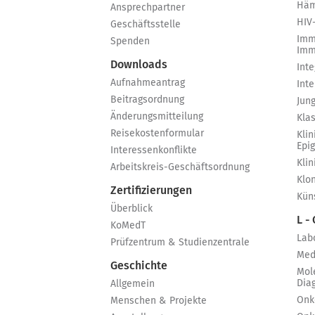
Häm
Ansprechpartner
HIV
Geschäftsstelle
Imm
Spenden
Imm
Downloads
Int
Aufnahmeantrag
Int
Beitragsordnung
Jun
Änderungsmitteilung
Kla
Reisekostenformular
Klin
Epi
Interessenkonflikte
Kli
Arbeitskreis-Geschäftsordnung
Klo
Zertifizierungen
Küns
Überblick
L -
KoMedT
Lab
Prüfzentrum & Studienzentrale
Med
Geschichte
Mol
Dia
Allgemein
Onk
Menschen & Projekte