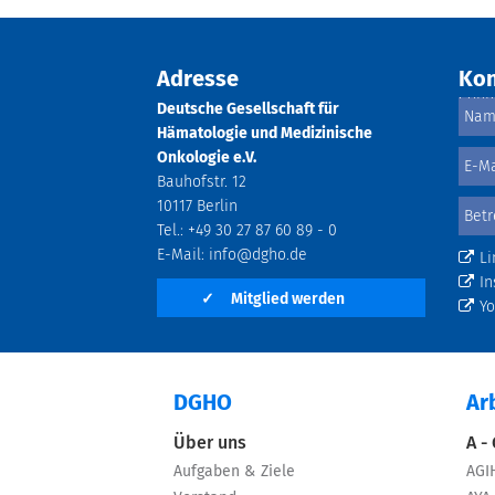
Adresse
Kon
Deutsche Gesellschaft für
Hämatologie und Medizinische
Onkologie e.V.
Bauhofstr. 12
10117 Berlin
Tel.: +49 30 27 87 60 89 - 0
E-Mail:
info@dgho.de
Li
In
✓
Mitglied werden
Y
DGHO
Ar
Über uns
A -
Aufgaben & Ziele
AGI