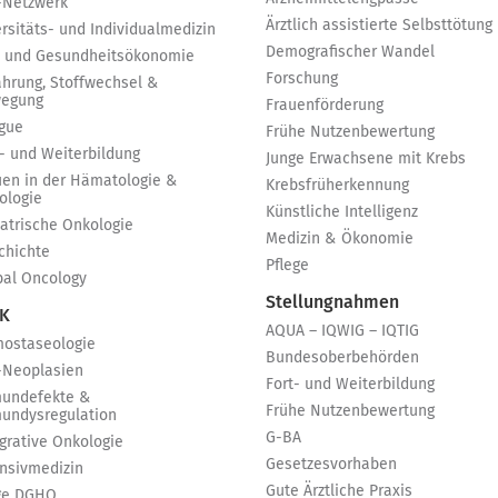
-Netzwerk
Ärztlich assistierte Selbsttötung
rsitäts- und Individualmedizin
Demografischer Wandel
 und Gesundheitsökonomie
Forschung
ährung, Stoffwechsel &
egung
Frauenförderung
igue
Frühe Nutzenbewertung
t- und Weiterbildung
Junge Erwachsene mit Krebs
uen in der Hämatologie &
Krebsfrüherkennung
ologie
Künstliche Intelligenz
iatrische Onkologie
Medizin & Ökonomie
chichte
Pflege
bal Oncology
Stellungnahmen
 K
AQUA – IQWIG – IQTIG
ostaseologie
Bundesoberbehörden
-Neoplasien
Fort- und Weiterbildung
undefekte &
Frühe Nutzenbewertung
undysregulation
G-BA
egrative Onkologie
Gesetzesvorhaben
ensivmedizin
Gute Ärztliche Praxis
ge DGHO