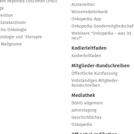
ient Reported Outcomes (PRO)
Arzneimittel
ge
Wissensdatenbank
vention
Onkopedia-App
statakarzinom
Onkopedia-Sondermitgliedschaf
cho-Onkologie
Webinare "Onkopedia – was ist
biologie und -therapie
neu?"
 Malignome
Kodierleitfaden
Kodierleitfaden
Mitglieder-Rundschreiben
Öffentliche Kurzfassung
Vollständiges Mitglieder-
Rundschreiben
Mediathek
DGHO allgemein
Jahrestagung
Geschichtliches
Onkopedia