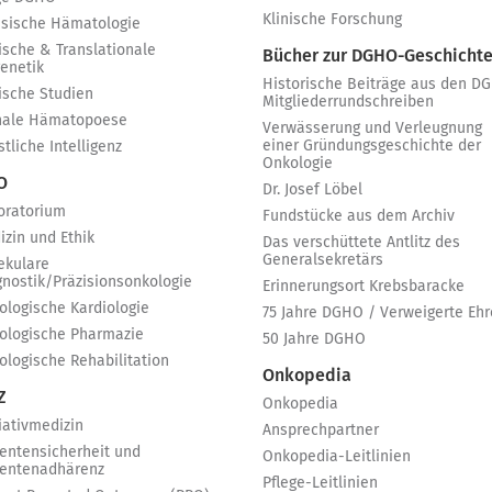
Klinische Forschung
ssische Hämatologie
ische & Translationale
Bücher zur DGHO-Geschicht
genetik
Historische Beiträge aus den D
nische Studien
Mitgliederrundschreiben
nale Hämatopoese
Verwässerung und Verleugnung
einer Gründungsgeschichte der
tliche Intelligenz
Onkologie
 O
Dr. Josef Löbel
oratorium
Fundstücke aus dem Archiv
izin und Ethik
Das verschüttete Antlitz des
Generalsekretärs
ekulare
gnostik/Präzisionsonkologie
Erinnerungsort Krebsbaracke
ologische Kardiologie
75 Jahre DGHO / Verweigerte Ehr
ologische Pharmazie
50 Jahre DGHO
ologische Rehabilitation
Onkopedia
Z
Onkopedia
iativmedizin
Ansprechpartner
ientensicherheit und
Onkopedia-Leitlinien
ientenadhärenz
Pflege-Leitlinien