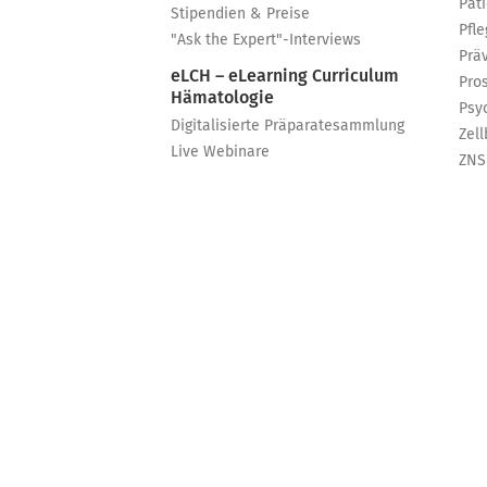
Pat
Stipendien & Preise
Pfle
"Ask the Expert"-Interviews
Prä
eLCH – eLearning Curriculum
Pro
Hämatologie
Psy
Digitalisierte Präparatesammlung
Zell
Live Webinare
ZNS