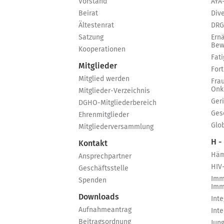
Vorstand
AYA
Beirat
Dive
Ältestenrat
DRG
Satzung
Ern
Bew
Kooperationen
Fat
Mitglieder
For
Mitglied werden
Fra
Onk
Mitglieder-Verzeichnis
Ger
DGHO-Mitgliederbereich
Ges
Ehrenmitglieder
Glo
Mitgliederversammlung
H -
Kontakt
Häm
Ansprechpartner
HIV
Geschäftsstelle
Imm
Spenden
Imm
Downloads
Int
Aufnahmeantrag
Int
Beitragsordnung
Jun