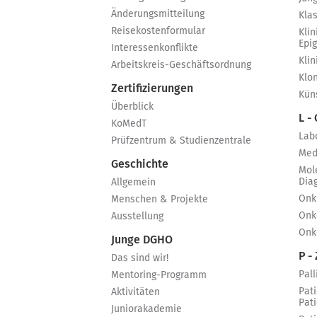
Änderungsmitteilung
Kla
Reisekostenformular
Klin
Epi
Interessenkonflikte
Kli
Arbeitskreis-Geschäftsordnung
Klo
Zertifizierungen
Küns
Überblick
L -
KoMedT
Lab
Prüfzentrum & Studienzentrale
Med
Geschichte
Mol
Dia
Allgemein
Onk
Menschen & Projekte
Onk
Ausstellung
Onk
Junge DGHO
P - 
Das sind wir!
Pall
Mentoring-Programm
Pat
Aktivitäten
Pat
Juniorakademie