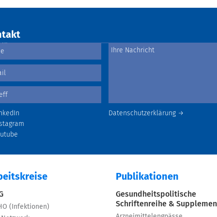
takt
nkedIn
Datenschutzerklärung →
stagram
outube
beitskreise
Publikationen
 G
Gesundheitspolitische
Schriftenreihe & Supplemen
HO (Infektionen)
Arzneimittelengpässe