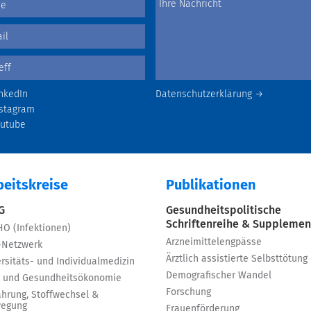
nkedIn
Datenschutzerklärung →
stagram
outube
beitskreise
Publikationen
 G
Gesundheitspolitische
Schriftenreihe & Supplemen
HO (Infektionen)
Arzneimittelengpässe
-Netzwerk
Ärztlich assistierte Selbsttötung
rsitäts- und Individualmedizin
Demografischer Wandel
 und Gesundheitsökonomie
Forschung
ährung, Stoffwechsel &
egung
Frauenförderung