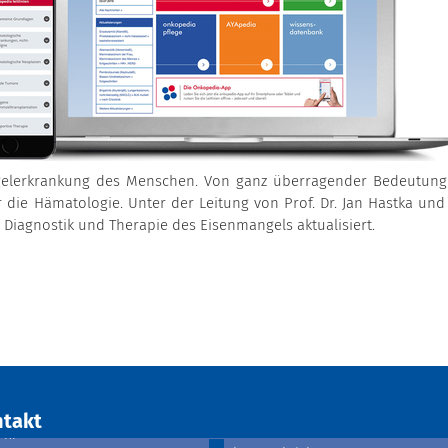
ngelerkrankung des Menschen. Von ganz überragender Bedeutung
 die Hämatologie. Unter der Leitung von Prof. Dr. Jan Hastka und 
r Diagnostik und Therapie des Eisenmangels aktualisiert.
takt