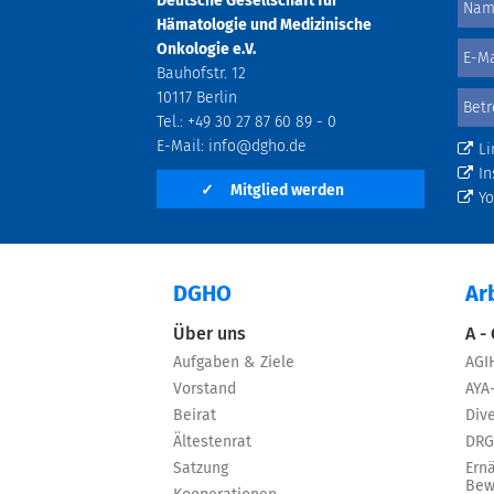
Deutsche Gesellschaft für
Hämatologie und Medizinische
Onkologie e.V.
Bauhofstr. 12
10117 Berlin
Tel.: +49 30 27 87 60 89 - 0
E-Mail:
info@dgho.de
Li
In
✓
Mitglied werden
Y
DGHO
Ar
Über uns
A -
Aufgaben & Ziele
AGI
Vorstand
AYA
Beirat
Dive
Ältestenrat
DRG
Satzung
Ern
Bew