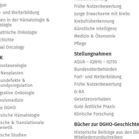
igue
Frühe Nutzenbewertung
t- und Weiterbildung
Junge Erwachsene mit Krebs
uen in der Hämatologie &
Krebsfrüherkennung
ologie
Künstliche Intelligenz
iatrische Onkologie
Medizin & Ökonomie
chichte
Pflege
bal Oncology
Stellungnahmen
 K
AQUA – IQWIG – IQTIG
ostaseologie
Bundesoberbehörden
-Neoplasien
Fort- und Weiterbildung
undefekte &
Frühe Nutzenbewertung
undysregulation
G-BA
egrative Onkologie
Gesetzesvorhaben
ensivmedizin
Gute Ärztliche Praxis
ge DGHO
Klinische Forschung
ssische Hämatologie
ische & Translationale
Bücher zur DGHO-Geschicht
genetik
Historische Beiträge aus den D
nische Studien
Mitgliederrundschreiben