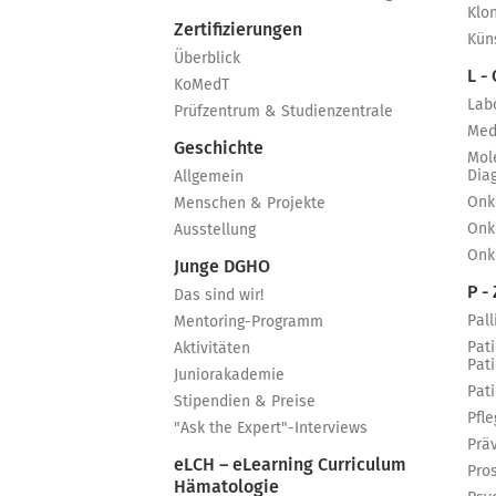
Klo
Zertifizierungen
Küns
Überblick
L -
KoMedT
Lab
Prüfzentrum & Studienzentrale
Med
Geschichte
Mol
Dia
Allgemein
Onk
Menschen & Projekte
Onk
Ausstellung
Onk
Junge DGHO
P - 
Das sind wir!
Pall
Mentoring-Programm
Pat
Aktivitäten
Pat
Juniorakademie
Pat
Stipendien & Preise
Pfle
"Ask the Expert"-Interviews
Prä
eLCH – eLearning Curriculum
Pro
Hämatologie