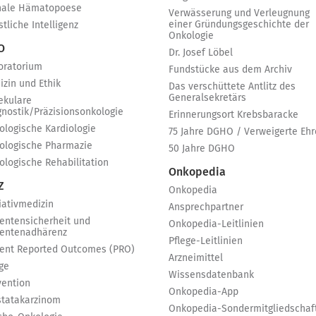
nale Hämatopoese
Verwässerung und Verleugnung
einer Gründungsgeschichte der
tliche Intelligenz
Onkologie
 O
Dr. Josef Löbel
oratorium
Fundstücke aus dem Archiv
izin und Ethik
Das verschüttete Antlitz des
Generalsekretärs
ekulare
gnostik/Präzisionsonkologie
Erinnerungsort Krebsbaracke
ologische Kardiologie
75 Jahre DGHO / Verweigerte Ehr
ologische Pharmazie
50 Jahre DGHO
ologische Rehabilitation
Onkopedia
Z
Onkopedia
iativmedizin
Ansprechpartner
ientensicherheit und
Onkopedia-Leitlinien
ientenadhärenz
Pflege-Leitlinien
ient Reported Outcomes (PRO)
Arzneimittel
ge
Wissensdatenbank
vention
Onkopedia-App
statakarzinom
Onkopedia-Sondermitgliedschaf