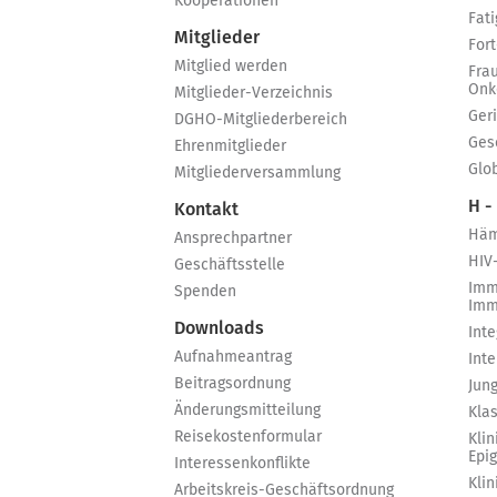
Kooperationen
Fat
Mitglieder
For
Mitglied werden
Fra
Onk
Mitglieder-Verzeichnis
Ger
DGHO-Mitgliederbereich
Ges
Ehrenmitglieder
Glo
Mitgliederversammlung
H -
Kontakt
Häm
Ansprechpartner
HIV
Geschäftsstelle
Imm
Spenden
Imm
Downloads
Int
Aufnahmeantrag
Int
Beitragsordnung
Jun
Änderungsmitteilung
Kla
Reisekostenformular
Klin
Epi
Interessenkonflikte
Kli
Arbeitskreis-Geschäftsordnung