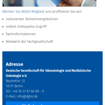
Werden Sie DGHO-Mitglied
und profitieren Sie von
reduzierten Teilnehmergebühren
vollem Onkopedia-Zugriff
Fachinformationen
Netzwerk der Fachgesellschaft
Adresse
Deutsche Gesellschaft für Hämatologie und Medizinische
Onkologie e.V.
Bauhofstr. 12
10117 Berlin
Tel.: +49 30 27 87 60 89 - 0
E-Mail:
info@dgho.de