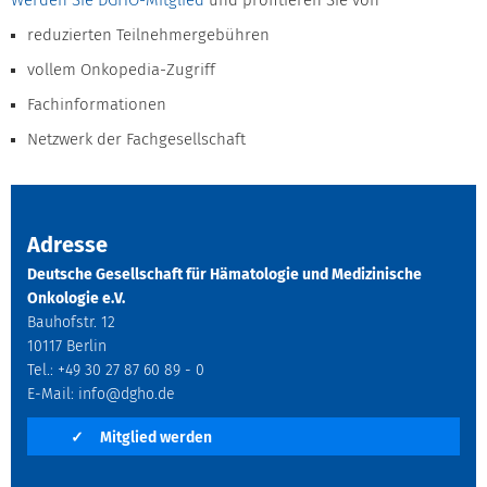
Werden Sie DGHO-Mitglied
und profitieren Sie von
reduzierten Teilnehmergebühren
vollem Onkopedia-Zugriff
Fachinformationen
Netzwerk der Fachgesellschaft
Adresse
Deutsche Gesellschaft für Hämatologie und Medizinische
Onkologie e.V.
Bauhofstr. 12
10117 Berlin
Tel.: +49 30 27 87 60 89 - 0
E-Mail:
info@dgho.de
✓
Mitglied werden