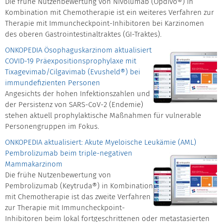
Die frühe Nutzenbewertung von Nivolumab (Opdivo®) in
Kombination mit Chemotherapie ist ein weiteres Verfahren zur
Therapie mit Immuncheckpoint-Inhibitoren bei Karzinomen
des oberen Gastrointestinaltraktes (GI-Traktes).
ONKOPEDIA Ösophaguskarzinom aktualisiert
COVID-19 Präexpositionsprophylaxe mit
Tixagevimab/Cilgavimab (Evusheld®) bei
immundefizienten Personen
Angesichts der hohen Infektionszahlen und
der Persistenz von SARS-CoV-2 (Endemie)
stehen aktuell prophylaktische Maßnahmen für vulnerable
Personengruppen im Fokus.
ONKOPEDIA aktualisiert: Akute Myeloische Leukämie (AML)
Pembrolizumab beim triple-negativen
Mammakarzinom
Die frühe Nutzenbewertung von
Pembrolizumab (Keytruda®) in Kombination
mit Chemotherapie ist das zweite Verfahren
zur Therapie mit Immuncheckpoint-
Inhibitoren beim lokal fortgeschrittenen oder metastasierten