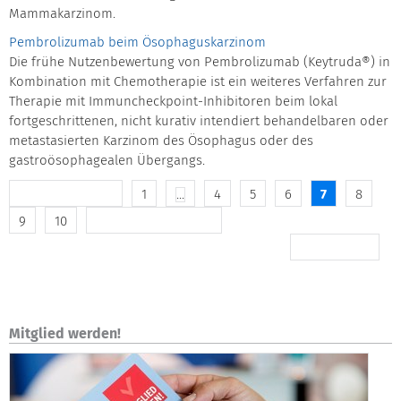
Mammakarzinom.
Pembrolizumab beim Ösophaguskarzinom
Die frühe Nutzenbewertung von Pembrolizumab (Keytruda®) in
Kombination mit Chemotherapie ist ein weiteres Verfahren zur
Therapie mit Immuncheckpoint-Inhibitoren beim lokal
fortgeschrittenen, nicht kurativ intendiert behandelbaren oder
metastasierten Karzinom des Ösophagus oder des
gastroösophagealen Übergangs.
1
...
4
5
6
7
8
20 frühere Inhalte
9
10
Die nächsten 20 Inhalte
Zurück: 2023
Mitglied werden!