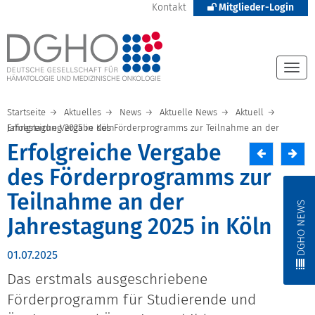
Kontakt
Mitglieder-Login
Togg
navi
Startseite
Aktuelles
News
Aktuelle News
Aktuell
Erfolgreiche Vergabe des Förderprogramms zur Teilnahme an der Jahrestagung 2025 in Köln
Erfolgreiche Vergabe
des Förderprogramms zur
Teilnahme an der
DGHO NEWS
Jahrestagung 2025 in Köln
01.07.2025
Das erstmals ausgeschriebene
Förderprogramm für Studierende und