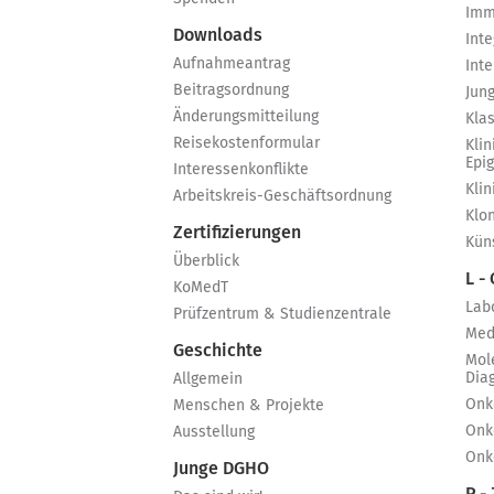
Imm
Downloads
Int
Aufnahmeantrag
Int
Beitragsordnung
Jun
Änderungsmitteilung
Kla
Reisekostenformular
Klin
Epi
Interessenkonflikte
Kli
Arbeitskreis-Geschäftsordnung
Klo
Zertifizierungen
Küns
Überblick
L -
KoMedT
Lab
Prüfzentrum & Studienzentrale
Med
Geschichte
Mol
Dia
Allgemein
Onk
Menschen & Projekte
Onk
Ausstellung
Onk
Junge DGHO