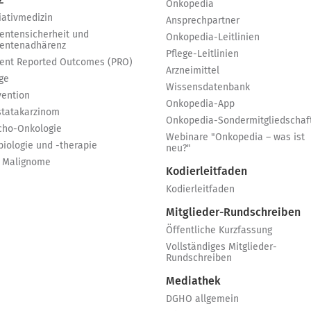
Z
Onkopedia
iativmedizin
Ansprechpartner
ientensicherheit und
Onkopedia-Leitlinien
ientenadhärenz
Pflege-Leitlinien
ient Reported Outcomes (PRO)
Arzneimittel
ge
Wissensdatenbank
vention
Onkopedia-App
statakarzinom
Onkopedia-Sondermitgliedschaf
cho-Onkologie
Webinare "Onkopedia – was ist
biologie und -therapie
neu?"
 Malignome
Kodierleitfaden
Kodierleitfaden
Mitglieder-Rundschreiben
Öffentliche Kurzfassung
Vollständiges Mitglieder-
Rundschreiben
Mediathek
DGHO allgemein