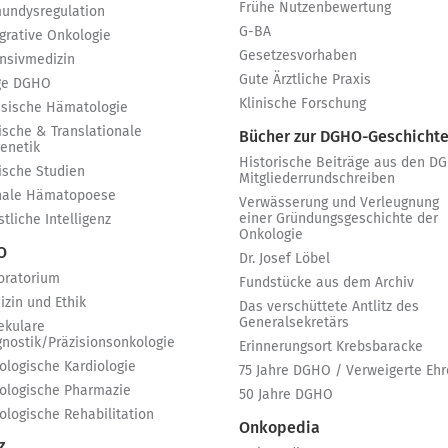
Frühe Nutzenbewertung
undysregulation
G-BA
egrative Onkologie
Gesetzesvorhaben
ensivmedizin
Gute Ärztliche Praxis
ge DGHO
Klinische Forschung
ssische Hämatologie
ische & Translationale
Bücher zur DGHO-Geschicht
genetik
Historische Beiträge aus den D
nische Studien
Mitgliederrundschreiben
nale Hämatopoese
Verwässerung und Verleugnung
einer Gründungsgeschichte der
tliche Intelligenz
Onkologie
 O
Dr. Josef Löbel
oratorium
Fundstücke aus dem Archiv
izin und Ethik
Das verschüttete Antlitz des
Generalsekretärs
ekulare
gnostik/Präzisionsonkologie
Erinnerungsort Krebsbaracke
ologische Kardiologie
75 Jahre DGHO / Verweigerte Ehr
ologische Pharmazie
50 Jahre DGHO
ologische Rehabilitation
Onkopedia