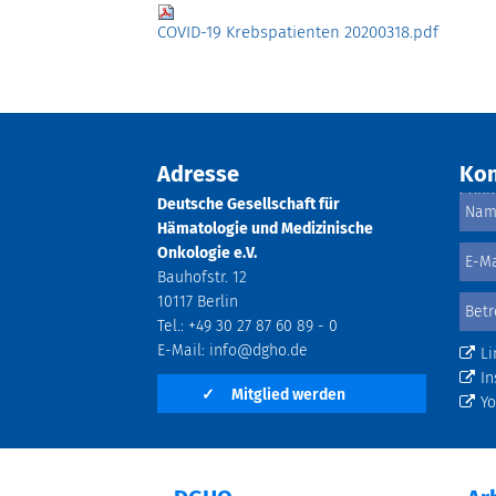
COVID-19 Krebspatienten 20200318.pdf
Adresse
Kon
Deutsche Gesellschaft für
Hämatologie und Medizinische
Onkologie e.V.
Bauhofstr. 12
10117 Berlin
Tel.: +49 30 27 87 60 89 - 0
E-Mail:
info@dgho.de
Li
In
✓
Mitglied werden
Y