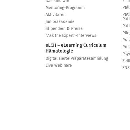
P - 
Das sind wir!
Pall
Mentoring-Programm
Pat
Aktivitäten
Pat
Juniorakademie
Pat
Stipendien & Preise
Pfle
"Ask the Expert"-Interviews
Prä
eLCH – eLearning Curriculum
Pro
Hämatologie
Psy
Digitalisierte Präparatesammlung
Zell
Live Webinare
ZNS