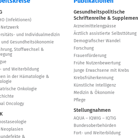
beitskreise
Publikationen
 G
Gesundheitspolitische
Schriftenreihe & Supplemen
HO (Infektionen)
Arzneimittelengpässe
-Netzwerk
Ärztlich assistierte Selbsttötung
rsitäts- und Individualmedizin
Demografischer Wandel
 und Gesundheitsökonomie
Forschung
ährung, Stoffwechsel &
egung
Frauenförderung
igue
Frühe Nutzenbewertung
t- und Weiterbildung
Junge Erwachsene mit Krebs
uen in der Hämatologie &
Krebsfrüherkennung
ologie
Künstliche Intelligenz
iatrische Onkologie
Medizin & Ökonomie
chichte
Pflege
bal Oncology
Stellungnahmen
 K
AQUA – IQWIG – IQTIG
ostaseologie
Bundesoberbehörden
-Neoplasien
Fort- und Weiterbildung
undefekte &