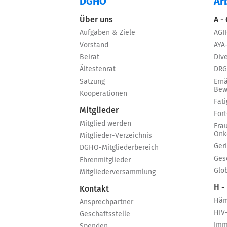
DGHO
Ar
Über uns
A -
Aufgaben & Ziele
AGI
Vorstand
AYA
Beirat
Dive
Ältestenrat
DRG
Satzung
Ern
Bew
Kooperationen
Fat
Mitglieder
For
Mitglied werden
Fra
Onk
Mitglieder-Verzeichnis
Ger
DGHO-Mitgliederbereich
Ges
Ehrenmitglieder
Glo
Mitgliederversammlung
H -
Kontakt
Häm
Ansprechpartner
HIV
Geschäftsstelle
Imm
Spenden