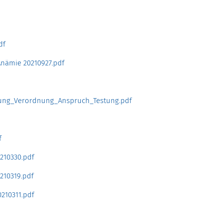
df
Anämie 20210927.pdf
ng_Verordnung_Anspruch_Testung.pdf
f
210330.pdf
210319.pdf
210311.pdf