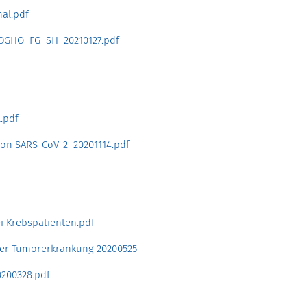
nal.pdf
_DGHO_FG_SH_20210127.pdf
.pdf
von SARS-CoV-2_20201114.pdf
f
 Krebspatienten.pdf
ner Tumorerkrankung 20200525
0200328.pdf