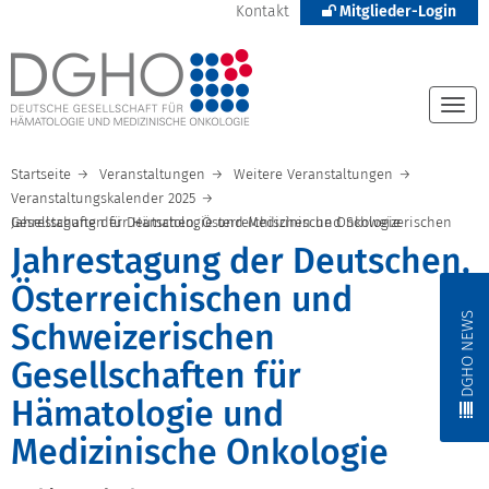
Kontakt
Mitglieder-Login
Togg
navi
Startseite
Veranstaltungen
Weitere Veranstaltungen
Veranstaltungskalender 2025
Jahrestagung der Deutschen, Österreichischen und Schweizerischen Gesellschaften für Hämatologie und Medizinische Onkologie
Jahrestagung der Deutschen,
Österreichischen und
DGHO NEWS
Schweizerischen
Gesellschaften für
Hämatologie und
Medizinische Onkologie