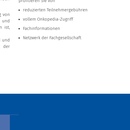
profitieren Sie von
reduzierten Teilnehmergebühren
g von
vollem Onkopedia-Zugriff
d und
 ist,
Fachinformationen
Netzwerk der Fachgesellschaft
d und
g der