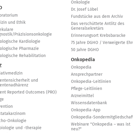
Onkologie
 O
Dr. Josef Löbel
oratorium
Fundstücke aus dem Archiv
izin und Ethik
Das verschüttete Antlitz des
Generalsekretärs
ekulare
gnostik/Präzisionsonkologie
Erinnerungsort Krebsbaracke
ologische Kardiologie
75 Jahre DGHO / Verweigerte Ehr
ologische Pharmazie
50 Jahre DGHO
ologische Rehabilitation
Onkopedia
Z
Onkopedia
iativmedizin
Ansprechpartner
ientensicherheit und
Onkopedia-Leitlinien
ientenadhärenz
Pflege-Leitlinien
ient Reported Outcomes (PRO)
Arzneimittel
ge
Wissensdatenbank
vention
Onkopedia-App
statakarzinom
Onkopedia-Sondermitgliedschaf
cho-Onkologie
Webinare "Onkopedia – was ist
biologie und -therapie
neu?"