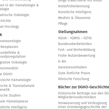
Junge Erwachsene mit Krebs
uen in der Hämatologie &
Krebsfrüherkennung
ologie
Künstliche Intelligenz
iatrische Onkologie
Medizin & Ökonomie
chichte
Pflege
bal Oncology
Stellungnahmen
 K
AQUA – IQWIG – IQTIG
ostaseologie
Bundesoberbehörden
-Neoplasien
Fort- und Weiterbildung
undefekte &
Frühe Nutzenbewertung
undysregulation
G-BA
egrative Onkologie
Gesetzesvorhaben
ensivmedizin
Gute Ärztliche Praxis
ge DGHO
Klinische Forschung
ssische Hämatologie
ische & Translationale
Bücher zur DGHO-Geschicht
genetik
Historische Beiträge aus den D
nische Studien
Mitgliederrundschreiben
nale Hämatopoese
Verwässerung und Verleugnung
einer Gründungsgeschichte der
tliche Intelligenz