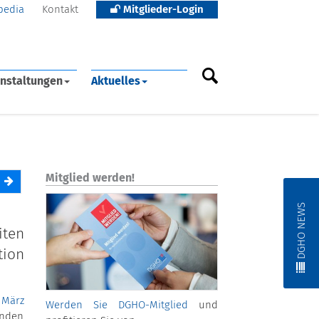
pedia
Kontakt
Mitglieder-Login
nstaltungen
Aktuelles
Mitglied werden!
DGHO NEWS
iten
tion
 März
Werden Sie DGHO-Mitglied
und
nden