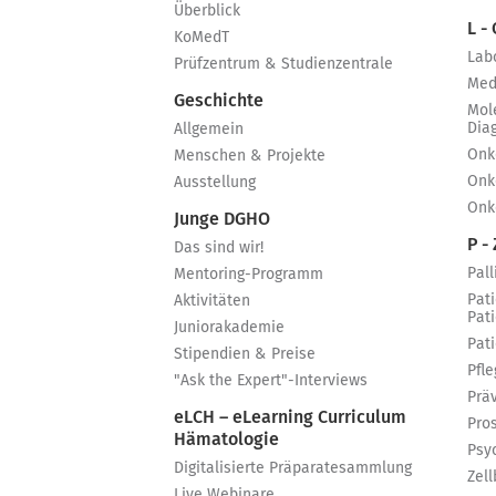
Überblick
L -
KoMedT
Lab
Prüfzentrum & Studienzentrale
Med
Geschichte
Mol
Dia
Allgemein
Onk
Menschen & Projekte
Onk
Ausstellung
Onk
Junge DGHO
P - 
Das sind wir!
Pall
Mentoring-Programm
Pat
Aktivitäten
Pat
Juniorakademie
Pat
Stipendien & Preise
Pfle
"Ask the Expert"-Interviews
Prä
eLCH – eLearning Curriculum
Pro
Hämatologie
Psy
Digitalisierte Präparatesammlung
Zell
Live Webinare