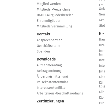
Mitglied werden
Fra
Onk
Mitglieder-Verzeichnis
Ger
DGHO-Mitgliederbereich
Ges
Ehrenmitglieder
Glo
Mitgliederversammlung
H -
Kontakt
Häm
Ansprechpartner
HIV
Geschäftsstelle
Imm
Spenden
Imm
Downloads
Int
Aufnahmeantrag
Int
Beitragsordnung
Jun
Änderungsmitteilung
Kla
Reisekostenformular
Klin
Epi
Interessenkonflikte
Kli
Arbeitskreis-Geschäftsordnung
Klo
Zertifizierungen
Küns