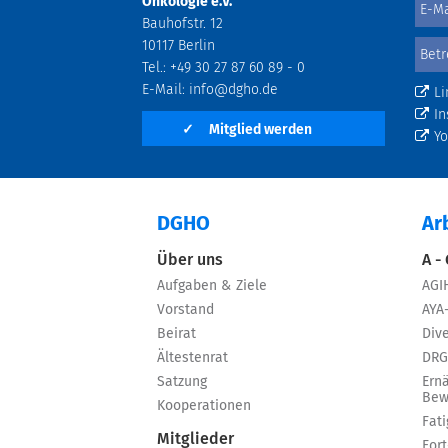
Onkologie e.V.
Bauhofstr. 12
10117 Berlin
Tel.: +49 30 27 87 60 89 - 0
E-Mail:
info@dgho.de
Li
In
✓
Mitglied werden
Y
DGHO
Ar
Über uns
A -
Aufgaben & Ziele
AGI
Vorstand
AYA
Beirat
Dive
Ältestenrat
DRG
Satzung
Ern
Bew
Kooperationen
Fat
Mitglieder
For