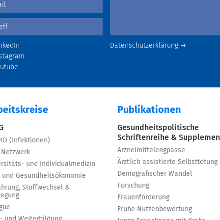
nkedIn
Datenschutzerklärung →
stagram
outube
beitskreise
Publikationen
 G
Gesundheitspolitische
Schriftenreihe & Supplemen
HO (Infektionen)
Arzneimittelengpässe
-Netzwerk
Ärztlich assistierte Selbsttötung
rsitäts- und Individualmedizin
Demografischer Wandel
 und Gesundheitsökonomie
Forschung
ährung, Stoffwechsel &
egung
Frauenförderung
igue
Frühe Nutzenbewertung
t- und Weiterbildung