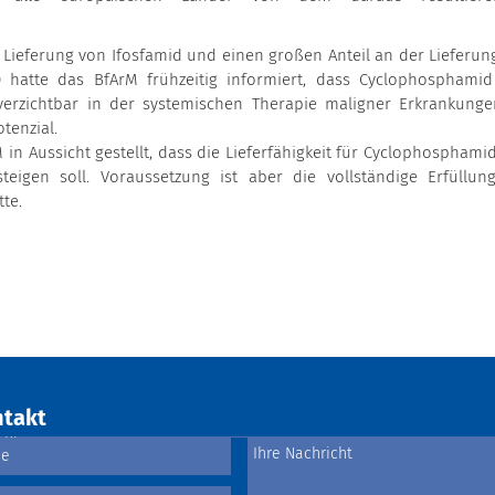
r Lieferung von Ifosfamid und einen großen Anteil an der Lieferun
hatte das BfArM frühzeitig informiert, dass Cyclophosphami
verzichtbar in der systemischen Therapie maligner Erkrankungen
tenzial.
 in Aussicht gestellt, dass die Lieferfähigkeit für Cyclophosphami
eigen soll. Voraussetzung ist aber die vollständige Erfüllun
te.
takt