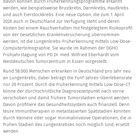
davon können durch Früherkennungsprogramme erkannt
werden, wie beispielsweise Brustkrebs, Darmkrebs, Hautkrebs
und auch Eierstockkrebs. Eine neue Option, die zum 1. April
2026 auch in Deutschland zur Verfügung steht und deren
Kosten bei einem Rauchverhalten mit festgelegtem Risikoprofil
von der Gesetzlichen Krankenversicherung übernommen
werden, ist die Lungenkrebs-Früherkennung mittels Low-Dose-
Computertomographie. Sie wurde im Rahmen der DGHO
Frühjahrstagung von PD Dr. med. Wilfried Eberhardt vom
Westdeutschen Tumorzentrum in Essen vorgestellt.
Rund 58.000 Menschen erkranken in Deutschland pro Jahr neu
an Lungenkrebs, dabei beträgt die Fünf-Jahres-Überlebensrate
nur 20 Prozent. Durch die Früherkennung mittels Low-Dose-CT
könne der durchschnittliche Diagnosezeitpunkt nach vorne
verschoben und damit frühere Tumorstadien erkannt werden.
Davon profitiere das Gesundheitssystem auch finanziell. Denn
teure Immuntherapien in metastasierten Spätstadien könnten
durch kleinere oder sogar minimalinvasive Operationen, die in
frühen Stadien des Lungenkrebses noch möglich sind, ersetzt
werden.