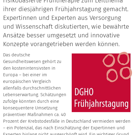
risikobasierte Frühtherapie zum Leitthema
ihrer diesjährigen Frühjahrstagung gemacht.
Expertinnen und Experten aus Versorgung
und Wissenschaft diskutierten, wie bewährte
Ansätze besser umgesetzt und innovative
Konzepte vorangetrieben werden können.
Das deutsche
Gesundheitswesen gehört zu
den kostenintensivsten in
Europa – bei einer im
europäischen Vergleich
allenfalls durchschnittlichen
Lebenserwartung. Schätzungen
zufolge könnten durch eine
konsequentere Umsetzung
präventiver Maßnahmen ca. 40
Prozent der Krebstodesfälle in Deutschland vermieden werden
– ein Potenzial, das nach Einschätzung der Expertinnen und
Experten bislang nicht ausgeschöpft wird. Ein wichtiger Grund