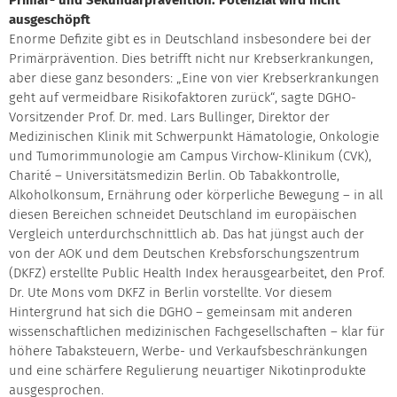
Primär- und Sekundärprävention: Potenzial wird nicht
ausgeschöpft
Enorme Defizite gibt es in Deutschland insbesondere bei der
Primärprävention. Dies betrifft nicht nur Krebserkrankungen,
aber diese ganz besonders: „Eine von vier Krebserkrankungen
geht auf vermeidbare Risikofaktoren zurück“, sagte DGHO-
Vorsitzender Prof. Dr. med. Lars Bullinger, Direktor der
Medizinischen Klinik mit Schwerpunkt Hämatologie, Onkologie
und Tumorimmunologie am Campus Virchow-Klinikum (CVK),
Charité – Universitätsmedizin Berlin. Ob Tabakkontrolle,
Alkoholkonsum, Ernährung oder körperliche Bewegung – in all
diesen Bereichen schneidet Deutschland im europäischen
Vergleich unterdurchschnittlich ab. Das hat jüngst auch der
von der AOK und dem Deutschen Krebsforschungszentrum
(DKFZ) erstellte Public Health Index herausgearbeitet, den Prof.
Dr. Ute Mons vom DKFZ in Berlin vorstellte. Vor diesem
Hintergrund hat sich die DGHO – gemeinsam mit anderen
wissenschaftlichen medizinischen Fachgesellschaften – klar für
höhere Tabaksteuern, Werbe- und Verkaufsbeschränkungen
und eine schärfere Regulierung neuartiger Nikotinprodukte
ausgesprochen.