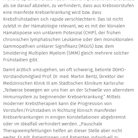
als sie darauf abzielen, zu verhindern, dass aus Krebsvorstufen
eine manifeste Krebserkrankung wird bzw. dass
Krebsfrühstadien sich rapide verschlechtern. Das ist nicht
zuletzt in der Hämatologie relevant, wo es mit der klonalen
Hämatopoese von unklarem Potenzial (CHIP), der frühen
chronischen lymphatischen Leukämie oder den monoklonalen
Gammopathien unklarer Signifikanz (MGUS) bzw. dem
Smoldering Multiplen Myelom (SMM) gleich mehrere solcher
Frühstadien gibt.
Damit ärztlich umzugehen, sei oft schwierig, betonte DGHO-
Vorstandsmitglied Prof. Dr. med. Martin Bentz, Direktor der
Medizinischen Klinik III am Städtischen Klinikum Karlsruhe:
„Teilweise bewegen wir uns hier an der Schwelle von alterndem
Immunsystem zu beginnender Krebserkrankung.“ Mittels
moderner Krebstherapien kann die Progression von
Vorstufen/Frühstadien in Richtung klinisch manifester
Krebserkrankungen in einigen Konstellationen abgebremst
oder im Idealfall verhindert werden. „Pauschale
Therapieempfehlungen helfen an dieser Stelle aber nicht
weiter. Es gilt, Patientinnen und Patienten individuell zu