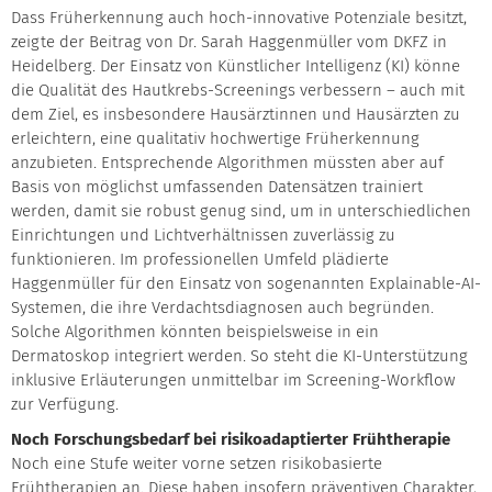
Dass Früherkennung auch hoch-innovative Potenziale besitzt,
zeigte der Beitrag von Dr. Sarah Haggenmüller vom DKFZ in
Heidelberg. Der Einsatz von Künstlicher Intelligenz (KI) könne
die Qualität des Hautkrebs-Screenings verbessern – auch mit
dem Ziel, es insbesondere Hausärztinnen und Hausärzten zu
erleichtern, eine qualitativ hochwertige Früherkennung
anzubieten. Entsprechende Algorithmen müssten aber auf
Basis von möglichst umfassenden Datensätzen trainiert
werden, damit sie robust genug sind, um in unterschiedlichen
Einrichtungen und Lichtverhältnissen zuverlässig zu
funktionieren. Im professionellen Umfeld plädierte
Haggenmüller für den Einsatz von sogenannten Explainable-AI-
Systemen, die ihre Verdachtsdiagnosen auch begründen.
Solche Algorithmen könnten beispielsweise in ein
Dermatoskop integriert werden. So steht die KI-Unterstützung
inklusive Erläuterungen unmittelbar im Screening-Workflow
zur Verfügung.
Noch Forschungsbedarf bei risikoadaptierter Frühtherapie
Noch eine Stufe weiter vorne setzen risikobasierte
Frühtherapien an. Diese haben insofern präventiven Charakter,