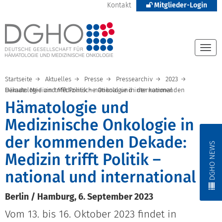
Kontakt
Mitglieder-Login
Togg
navi
Startseite
Aktuelles
Presse
Pressearchiv
2023
Hämatologie und Medizinische Onkologie in der kommenden Dekade: Medizin trifft Politik – national und international
Hämatologie und
Medizinische Onkologie in
der kommenden Dekade:
DGHO NEWS
Medizin trifft Politik –
national und international
Berlin / Hamburg, 6. September 2023
Vom 13. bis 16. Oktober 2023 findet in