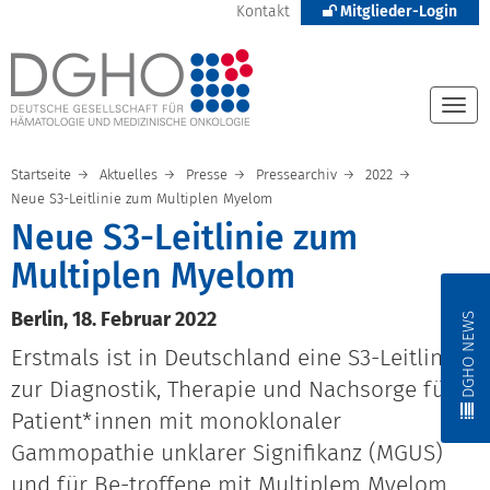
Kontakt
Mitglieder-Login
Togg
navi
Startseite
Aktuelles
Presse
Pressearchiv
2022
Neue S3-Leitlinie zum Multiplen Myelom
Neue S3-Leitlinie zum
Multiplen Myelom
Berlin, 18. Februar 2022
DGHO NEWS
Erstmals ist in Deutschland eine S3-Leitlinie
zur Diagnostik, Therapie und Nachsorge für
Patient*innen mit monoklonaler
Gammopathie unklarer Signifikanz (MGUS)
und für Be-troffene mit Multiplem Myelom