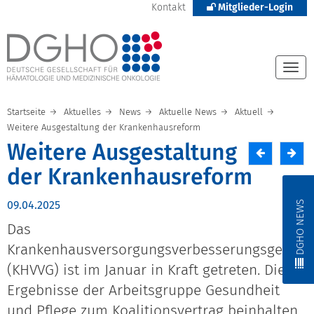
Kontakt
Mitglieder-Login
Togg
navi
Startseite
Aktuelles
News
Aktuelle News
Aktuell
Weitere Ausgestaltung der Krankenhausreform
Weitere Ausgestaltung
der Krankenhausreform
DGHO NEWS
09.04.2025
Das
Krankenhausversorgungsverbesserungsgesetz
(KHVVG) ist im Januar in Kraft getreten. Die
Ergebnisse der Arbeitsgruppe Gesundheit
und Pflege zum Koalitionsvertrag beinhalten