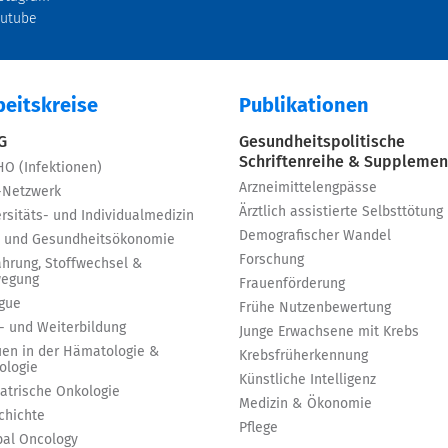
outube
beitskreise
Publikationen
 G
Gesundheitspolitische
Schriftenreihe & Supplemen
HO (Infektionen)
Arzneimittelengpässe
-Netzwerk
Ärztlich assistierte Selbsttötung
rsitäts- und Individualmedizin
Demografischer Wandel
 und Gesundheitsökonomie
Forschung
ährung, Stoffwechsel &
egung
Frauenförderung
igue
Frühe Nutzenbewertung
t- und Weiterbildung
Junge Erwachsene mit Krebs
uen in der Hämatologie &
Krebsfrüherkennung
ologie
Künstliche Intelligenz
iatrische Onkologie
Medizin & Ökonomie
chichte
Pflege
bal Oncology