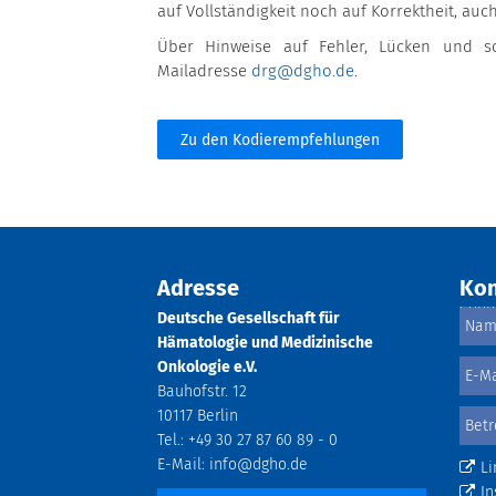
auf Vollständigkeit noch auf Korrektheit, auc
Über Hinweise auf Fehler, Lücken und s
Mailadresse
drg@dgho.de
.
Zu den Kodierempfehlungen
Adresse
Kon
Deutsche Gesellschaft für
Hämatologie und Medizinische
Onkologie e.V.
Bauhofstr. 12
10117 Berlin
Tel.: +49 30 27 87 60 89 - 0
E-Mail:
info@dgho.de
Li
In