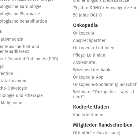
Erinnerungsort Krebsbaracke
ologische Kardiologie
75 Jahre DGHO / Verweigerte Ehr
ologische Pharmazie
50 Jahre DGHO
ologische Rehabilitation
Onkopedia
Z
Onkopedia
iativmedizin
Ansprechpartner
ientensicherheit und
Onkopedia-Leitlinien
ientenadhärenz
Pflege-Leitlinien
ient Reported Outcomes (PRO)
Arzneimittel
ge
Wissensdatenbank
vention
Onkopedia-App
statakarzinom
Onkopedia-Sondermitgliedschaf
cho-Onkologie
Webinare "Onkopedia – was ist
biologie und -therapie
neu?"
 Malignome
Kodierleitfaden
Kodierleitfaden
Mitglieder-Rundschreiben
Öffentliche Kurzfassung