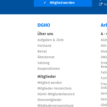
✓
Mitglied werden
Y
DGHO
Ar
Über uns
A -
Aufgaben & Ziele
AGI
Vorstand
AYA
Beirat
Dive
Ältestenrat
DRG
Satzung
Ern
Bew
Kooperationen
Fat
Mitglieder
For
Mitglied werden
Fra
Onk
Mitglieder-Verzeichnis
Ger
DGHO-Mitgliederbereich
Ges
Ehrenmitglieder
Glo
Mitgliederversammlung