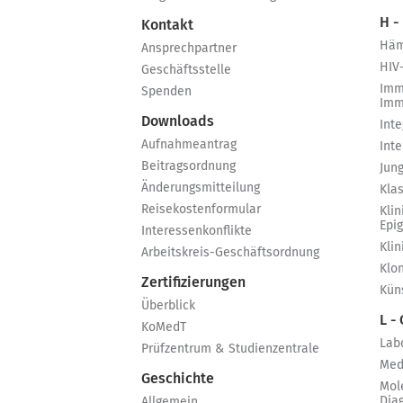
H -
Kontakt
Häm
Ansprechpartner
HIV
Geschäftsstelle
Imm
Spenden
Imm
Downloads
Int
Aufnahmeantrag
Int
Beitragsordnung
Jun
Änderungsmitteilung
Kla
Reisekostenformular
Klin
Epi
Interessenkonflikte
Kli
Arbeitskreis-Geschäftsordnung
Klo
Zertifizierungen
Küns
Überblick
L -
KoMedT
Lab
Prüfzentrum & Studienzentrale
Med
Geschichte
Mol
Dia
Allgemein