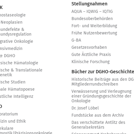
Stellungnahmen
 K
AQUA – IQWIG – IQTIG
ostaseologie
Bundesoberbehörden
-Neoplasien
Fort- und Weiterbildung
undefekte &
Frühe Nutzenbewertung
undysregulation
G-BA
egrative Onkologie
Gesetzesvorhaben
ensivmedizin
Gute Ärztliche Praxis
ge DGHO
Klinische Forschung
ssische Hämatologie
ische & Translationale
Bücher zur DGHO-Geschicht
genetik
Historische Beiträge aus den D
nische Studien
Mitgliederrundschreiben
nale Hämatopoese
Verwässerung und Verleugnung
einer Gründungsgeschichte der
tliche Intelligenz
Onkologie
 O
Dr. Josef Löbel
oratorium
Fundstücke aus dem Archiv
izin und Ethik
Das verschüttete Antlitz des
Generalsekretärs
ekulare
gnostik/Präzisionsonkologie