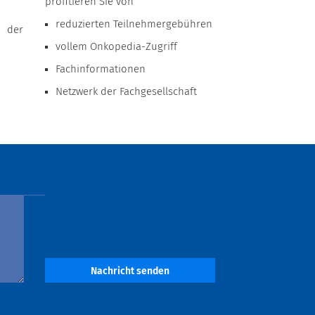
profitieren Sie von
reduzierten Teilnehmergebühren
r der
vollem Onkopedia-Zugriff
Fachinformationen
Netzwerk der Fachgesellschaft
Nachricht senden