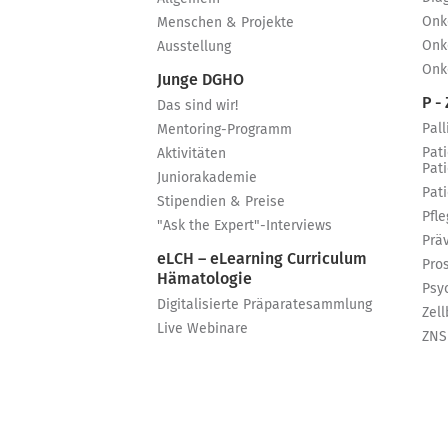
Onk
Menschen & Projekte
Onk
Ausstellung
Onk
Junge DGHO
P - 
Das sind wir!
Pall
Mentoring-Programm
Pat
Aktivitäten
Pat
Juniorakademie
Pat
Stipendien & Preise
Pfle
"Ask the Expert"-Interviews
Prä
eLCH – eLearning Curriculum
Pro
Hämatologie
Psy
Digitalisierte Präparatesammlung
Zell
Live Webinare
ZNS