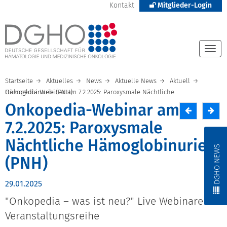
Kontakt
Mitglieder-Login
Togg
navi
Startseite
Aktuelles
News
Aktuelle News
Aktuell
Onkopedia-Webinar am 7.2.2025: Paroxysmale Nächtliche Hämoglobinurie (PNH)
Onkopedia-Webinar am
7.2.2025: Paroxysmale
Nächtliche Hämoglobinurie
DGHO NEWS
(PNH)
29.01.2025
"Onkopedia – was ist neu?" Live Webinare als
Veranstaltungsreihe