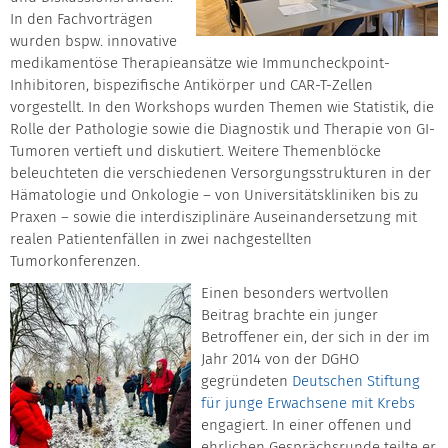
In den Fachvorträgen
wurden bspw. innovative
medikamentöse Therapieansätze wie Immuncheckpoint-
Inhibitoren, bispezifische Antikörper und CAR-T-Zellen
vorgestellt. In den Workshops wurden Themen wie Statistik, die
Rolle der Pathologie sowie die Diagnostik und Therapie von GI-
Tumoren vertieft und diskutiert. Weitere Themenblöcke
beleuchteten die verschiedenen Versorgungsstrukturen in der
Hämatologie und Onkologie – von Universitätskliniken bis zu
Praxen – sowie die interdisziplinäre Auseinandersetzung mit
realen Patientenfällen in zwei nachgestellten
Tumorkonferenzen.
Einen besonders wertvollen
Beitrag brachte ein junger
Betroffener ein, der sich in der im
Jahr 2014 von der DGHO
gegründeten
Deutschen Stiftung
für junge Erwachsene mit Krebs
engagiert. In einer offenen und
ehrlichen Gesprächsrunde teilte er