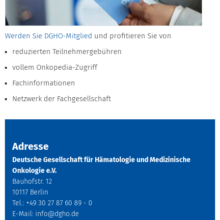
Werden Sie DGHO-Mitglied
und profitieren Sie von
reduzierten Teilnehmergebühren
vollem Onkopedia-Zugriff
Fachinformationen
Netzwerk der Fachgesellschaft
Adresse
Deutsche Gesellschaft für Hämatologie und Medizinische
Onkologie e.V.
Bauhofstr. 12
10117 Berlin
Tel.: +49 30 27 87 60 89 - 0
E-Mail:
info@dgho.de