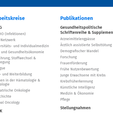
beitskreise
Publikationen
 G
Gesundheitspolitische
Schriftenreihe & Supplemen
HO (Infektionen)
Arzneimittelengpässe
-Netzwerk
Ärztlich assistierte Selbsttötung
rsitäts- und Individualmedizin
Demografischer Wandel
 und Gesundheitsökonomie
Forschung
ährung, Stoffwechsel &
egung
Frauenförderung
igue
Frühe Nutzenbewertung
t- und Weiterbildung
Junge Erwachsene mit Krebs
uen in der Hämatologie &
Krebsfrüherkennung
ologie
Künstliche Intelligenz
iatrische Onkologie
Medizin & Ökonomie
chichte
Pflege
bal Oncology
Stellungnahmen
 K