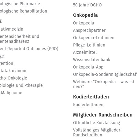
ologische Pharmazie
50 Jahre DGHO
ologische Rehabilitation
Onkopedia
Z
Onkopedia
iativmedizin
Ansprechpartner
ientensicherheit und
Onkopedia-Leitlinien
ientenadhärenz
Pflege-Leitlinien
ient Reported Outcomes (PRO)
Arzneimittel
ge
Wissensdatenbank
vention
Onkopedia-App
statakarzinom
Onkopedia-Sondermitgliedschaf
cho-Onkologie
Webinare "Onkopedia – was ist
biologie und -therapie
neu?"
 Malignome
Kodierleitfaden
Kodierleitfaden
Mitglieder-Rundschreiben
Öffentliche Kurzfassung
Vollständiges Mitglieder-
Rundschreiben