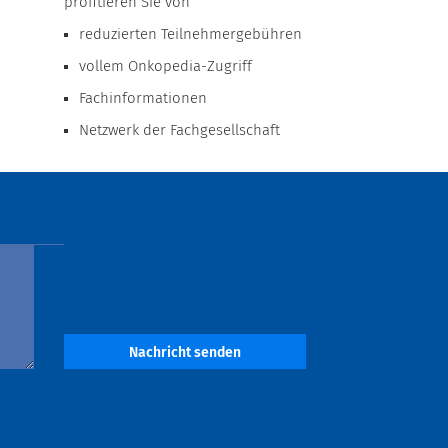
profitieren Sie von
reduzierten Teilnehmergebühren
vollem Onkopedia-Zugriff
Fachinformationen
Netzwerk der Fachgesellschaft
Nachricht senden