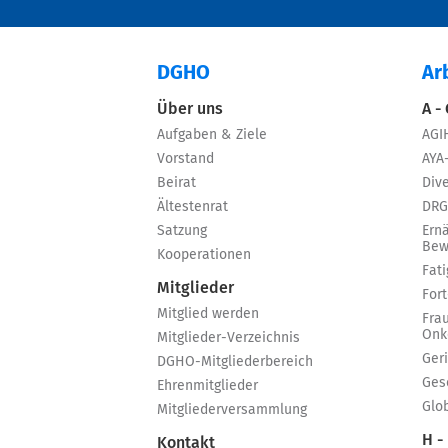
DGHO
Ar
Über uns
A -
Aufgaben & Ziele
AGI
Vorstand
AYA
Beirat
Dive
Ältestenrat
DRG
Satzung
Ern
Bew
Kooperationen
Fat
Mitglieder
For
Mitglied werden
Fra
Onk
Mitglieder-Verzeichnis
Ger
DGHO-Mitgliederbereich
Ges
Ehrenmitglieder
Glo
Mitgliederversammlung
H -
Kontakt