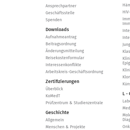
Häm
Ansprechpartner
HIV
Geschäftsstelle
Imm
Spenden
Imm
Downloads
Int
Aufnahmeantrag
Int
Beitragsordnung
Jun
Änderungsmitteilung
Kla
Reisekostenformular
Klin
Epi
Interessenkonflikte
Kli
Arbeitskreis-Geschäftsordnung
Klo
Zertifizierungen
Küns
Überblick
L -
KoMedT
Lab
Prüfzentrum & Studienzentrale
Med
Geschichte
Mol
Dia
Allgemein
Onk
Menschen & Projekte