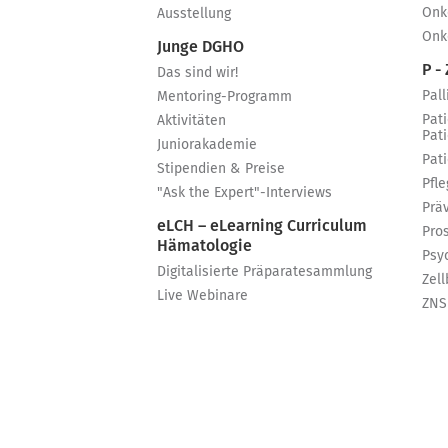
Onk
Ausstellung
Onk
Junge DGHO
P - 
Das sind wir!
Pall
Mentoring-Programm
Pat
Aktivitäten
Pat
Juniorakademie
Pat
Stipendien & Preise
Pfle
"Ask the Expert"-Interviews
Prä
eLCH – eLearning Curriculum
Pro
Hämatologie
Psy
Digitalisierte Präparatesammlung
Zell
Live Webinare
ZNS