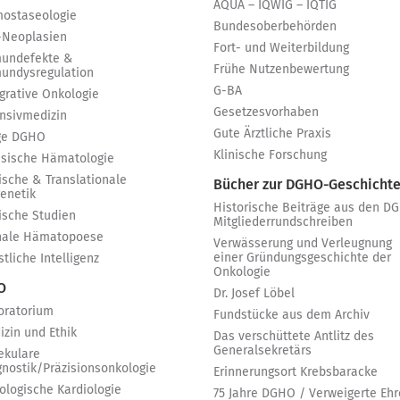
AQUA – IQWIG – IQTIG
ostaseologie
Bundesoberbehörden
-Neoplasien
Fort- und Weiterbildung
undefekte &
Frühe Nutzenbewertung
undysregulation
G-BA
egrative Onkologie
Gesetzesvorhaben
ensivmedizin
Gute Ärztliche Praxis
ge DGHO
Klinische Forschung
ssische Hämatologie
ische & Translationale
Bücher zur DGHO-Geschicht
genetik
Historische Beiträge aus den D
nische Studien
Mitgliederrundschreiben
nale Hämatopoese
Verwässerung und Verleugnung
einer Gründungsgeschichte der
tliche Intelligenz
Onkologie
 O
Dr. Josef Löbel
oratorium
Fundstücke aus dem Archiv
izin und Ethik
Das verschüttete Antlitz des
Generalsekretärs
ekulare
gnostik/Präzisionsonkologie
Erinnerungsort Krebsbaracke
ologische Kardiologie
75 Jahre DGHO / Verweigerte Ehr