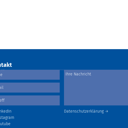
takt
nkedIn
Datenschutzerklärung →
stagram
outube