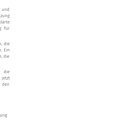
n und
tzung
lärte
g für
, die
. Ein
, die
r die
jetzt
h den
rung