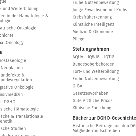
igue
Frühe Nutzenbewertung
t- und Weiterbildung
Junge Erwachsene mit Krebs
uen in der Hämatologie &
Krebsfrüherkennung
ologie
Künstliche Intelligenz
iatrische Onkologie
Medizin & Ökonomie
chichte
Pflege
bal Oncology
Stellungnahmen
 K
AQUA – IQWIG – IQTIG
ostaseologie
Bundesoberbehörden
-Neoplasien
Fort- und Weiterbildung
undefekte &
Frühe Nutzenbewertung
undysregulation
G-BA
egrative Onkologie
Gesetzesvorhaben
ensivmedizin
Gute Ärztliche Praxis
ge DGHO
Klinische Forschung
ssische Hämatologie
ische & Translationale
Bücher zur DGHO-Geschicht
genetik
Historische Beiträge aus den D
nische Studien
Mitgliederrundschreiben