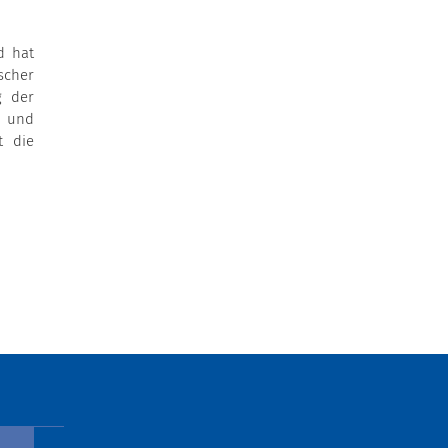
d hat
scher
g der
 und
t die