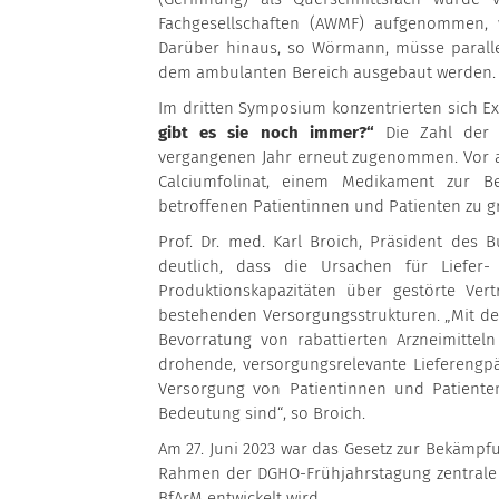
Fachgesellschaften (AWMF) aufgenommen, w
Darüber hinaus, so Wörmann, müsse paralle
dem ambulanten Bereich ausgebaut werden.
Im dritten Symposium konzentrierten sich E
gibt es sie noch immer?“
Die Zahl der 
vergangenen Jahr erneut zugenommen. Vor 
Calciumfolinat, einem Medikament zur B
betroffenen Patientinnen und Patienten zu g
Prof. Dr. med. Karl Broich, Präsident des 
deutlich, dass die Ursachen für Liefer
Produktionskapazitäten über gestörte Ve
bestehenden Versorgungsstrukturen. „Mit de
Bevorratung von rabattierten Arzneimitte
drohende, versorgungsrelevante Lieferengp
Versorgung von Patientinnen und Patient
Bedeutung sind“, so Broich.
Am 27. Juni 2023 war das Gesetz zur Bekämpfu
Rahmen der DGHO-Frühjahrstagung zentrale 
BfArM entwickelt wird.