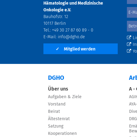
Hämatologie und Medizinische
Onkologie e.V.
Bauhofstr. 12
10117 Berlin
Tel.: +49 30 27 87 60 89 - 0
E-Mail:
info@dgho.de
Li
In
✓
Mitglied werden
Y
DGHO
Ar
Über uns
A -
Aufgaben & Ziele
AGI
Vorstand
AYA
Beirat
Dive
Ältestenrat
DRG
Satzung
Ern
Bew
Kooperationen