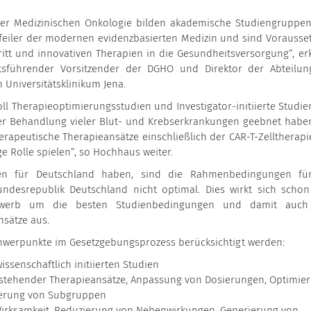
der Medizinischen Onkologie bilden akademische Studiengruppe
feiler der modernen evidenzbasierten Medizin und sind Vorausse
itt und innovativen Therapien in die Gesundheitsversorgung“, erk
tsführender Vorsitzender der DGHO und Direktor der Abteilun
 Universitätsklinikum Jena.
l Therapieoptimierungsstudien und Investigator-initiierte Studien
er Behandlung vieler Blut- und Krebserkrankungen geebnet haben
erapeutische Therapieansätze einschließlich der CAR-T-Zelltherapie
e Rolle spielen“, so Hochhaus weiter.
dien für Deutschland haben, sind die Rahmenbedingungen fü
ndesrepublik Deutschland nicht optimal. Dies wirkt sich schon 
tbewerb um die besten Studienbedingungen und damit auc
sätze aus.
chwerpunkte im Gesetzgebungsprozess berücksichtigt werden:
senschaftlich initiierten Studien
stehender Therapieansätze, Anpassung von Dosierungen, Optimie
zierung von Subgruppen
Wirksamkeit, Reduzierung von Nebenwirkungen, Generierung von