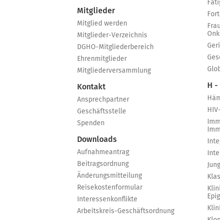
Fat
Mitglieder
For
Mitglied werden
Fra
Onk
Mitglieder-Verzeichnis
Ger
DGHO-Mitgliederbereich
Ges
Ehrenmitglieder
Glo
Mitgliederversammlung
H -
Kontakt
Häm
Ansprechpartner
HIV
Geschäftsstelle
Imm
Spenden
Imm
Downloads
Int
Aufnahmeantrag
Int
Beitragsordnung
Jun
Änderungsmitteilung
Kla
Reisekostenformular
Klin
Epi
Interessenkonflikte
Kli
Arbeitskreis-Geschäftsordnung