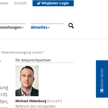
pedia
Kontakt
Mitglieder-Login
nstaltungen
Aktuelles
 Patientenversorgung sichern“
-
Ihr Ansprechpartner
DGHO NEWS
lung
itt.
ten,
Michael Oldenburg
(V.i.S.d.P.)
Referent des Vorstandes