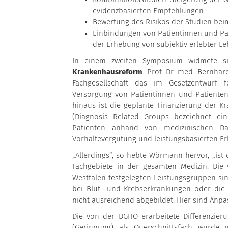
evidenzbasierten Empfehlungen
Bewertung des Risikos der Studien be
Einbindungen von Patientinnen und Pa
der Erhebung von subjektiv erlebter Leb
In einem zweiten Symposium widmete sic
Krankenhausreform
. Prof. Dr. med. Bernha
Fachgesellschaft das im Gesetzentwurf f
Versorgung von Patientinnen und Patienten
hinaus ist die geplante Finanzierung der 
(Diagnosis Related Groups bezeichnet ei
Patienten anhand von medizinischen D
Vorhaltevergütung und leistungsbasierten Erl
„Allerdings“, so hebte Wörmann hervor, „is
Fachgebiete in der gesamten Medizin. Die
Westfalen festgelegten Leistungsgruppen sind
bei Blut- und Krebserkrankungen oder die 
nicht ausreichend abgebildet. Hier sind Anpa
Die von der DGHO erarbeitete Differenzie
(Gerinnung) als Querschnittsfach wurde v