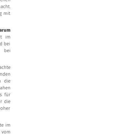
acht.
g mit
warum
at im
d bei
n bei
achte
enden
n die
nahen
s für
r die
hoher
te im
l vom