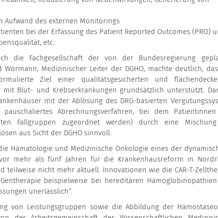
im Aufwand des externen Monitorings
tienten bei der Erfassung des Patient Reported Outcomes (PRO) 
ensqualität, etc.
h die Fachgesellschaft der von der Bundesregierung gepl
rd Wörmann, Medizinischer Leiter der DGHO, machte deutlich, das
ormulierte Ziel einer qualitätsgesicherten und flächendeck
 mit Blut- und Krebserkrankungen grundsätzlich unterstützt. Da
Krankenhäuser mit der Ablösung des DRG-basierten Vergütungssy
n pauschaliertes Abrechnungsverfahren, bei dem Patientinne
aten Fallgruppen zugeordnet werden) durch eine Mischun
ösen aus Sicht der DGHO sinnvoll.
t die Hämatologie und Medizinische Onkologie eines der dynamisc
 vor mehr als fünf Jahren für die Krankenhausreform in Nordr
 teilweise nicht mehr aktuell. Innovationen wie die CAR-T-Zellthe
Gentherapie beispielweise bei hereditären Hämoglobinopathien
ssungen unerlässlich“.
rung von Leistungsgruppen sowie die Abbildung der Hämostaseo
on der Arbeitsgemeinschaft der Wissenschaftlichen Medizini