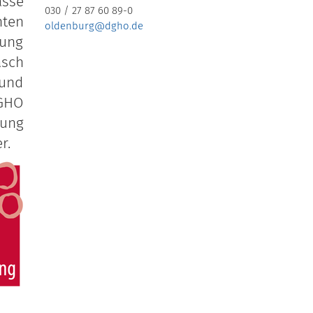
ässe
030 / 27 87 60 89-0
ten
oldenburg@dgho.de
gung
asch
 und
DGHO
gung
r.