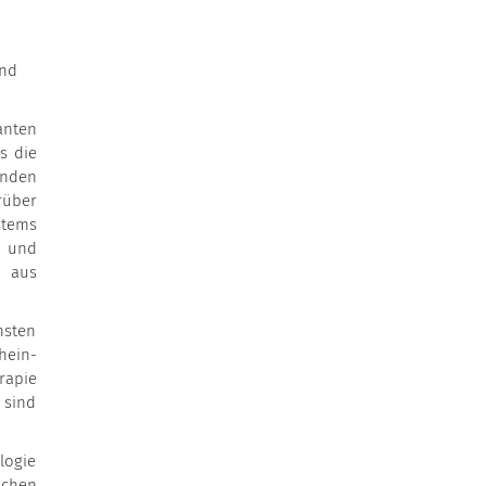
und
anten
s die
enden
rüber
stems
n und
g aus
hsten
hein-
rapie
 sind
logie
schen