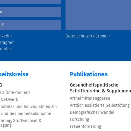
nkedIn
Datenschutzerklärung →
stagram
outube
beitskreise
Publikationen
 G
Gesundheitspolitische
Schriftenreihe & Supplemen
HO (Infektionen)
Arzneimittelengpässe
-Netzwerk
Ärztlich assistierte Selbsttötung
rsitäts- und Individualmedizin
Demografischer Wandel
 und Gesundheitsökonomie
Forschung
ährung, Stoffwechsel &
egung
Frauenförderung