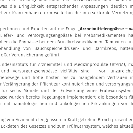
as die Dringlichkeit entsprechender Anpassungen deutlich m
l zur Krankenhausreform weiterhin die intersektorale Vernetzun
xpertinnen und Experten auf die Frage
„Arzneimittelengpässe – 
Liefer- und Versorgungsengpässe bei Krebsmedikamenten h
allem die Engpässe bei dem Brustkrebsmedikament Tamoxifen un
ehandlung von Bauchspeicheldrüsen- und Darmkrebs, hatte
roßer Verunsicherung geführt.
Bundesinstituts für Arzneimittel und Medizinprodukte (BfArM), m
- und Versorgungsengpässe vielfältig sind – von unzureich
rtriebswege und hohe Kosten bis zu mangelndem Vertrauen i
r Verlängerung der Pflicht zur kontinuierlichen und versorgungs
ln für sechs Monate und der Entwicklung eines Frühwarnsystem
ässe wurden bereits Regelungen implementiert, die besonders fü
en mit hämatologischen und onkologischen Erkrankungen von 
ng von Arzneimittelengpässen in Kraft getreten. Broich präsentier
Eckdaten des Gesetzes und zum Frühwarnsystem, welches aktuel