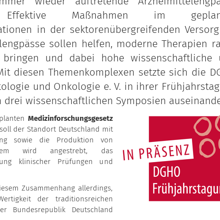
mmer wieder auftretende Arzneimittelengp
t. Effektive Maßnahmen im geplan
ationen in der sektorenübergreifenden Versor
lengpässe sollen helfen, moderne Therapien r
u bringen und dabei hohe wissenschaftliche
 Mit diesen Themenkomplexen setzte sich die 
ologie und Onkologie e. V. in ihrer Frühjahrsta
 drei wissenschaftlichen Symposien auseinande
eplanten
Medizinforschungsgesetz
oll der Standort Deutschland mit
ung sowie die Produktion von
udem wird angestrebt, das
lung klinischer Prüfungen und
 diesem Zusammenhang allerdings,
rtigkeit der traditionsreichen
er Bundesrepublik Deutschland