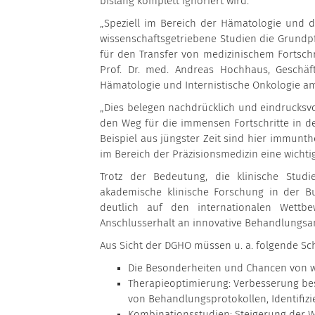
bislang komplett ignoriert wird.
„Speziell im Bereich der Hämatologie und 
wissenschaftsgetriebene Studien die Grundp
für den Transfer von medizinischem Fortschr
Prof. Dr. med. Andreas Hochhaus, Geschäf
Hämatologie und Internistische Onkologie am
„Dies belegen nachdrücklich und eindrucksvol
den Weg für die immensen Fortschritte in d
Beispiel aus jüngster Zeit sind hier immunth
im Bereich der Präzisionsmedizin eine wichtig
Trotz der Bedeutung, die klinische Stu
akademische klinische Forschung in der Bu
deutlich auf den internationalen Wet
Anschlusserhalt an innovative Behandlungsan
Aus Sicht der DGHO müssen u. a. folgende S
Die Besonderheiten und Chancen von wis
Therapieoptimierung: Verbesserung be
von Behandlungsprotokollen, Identifi
Kombinationsstudien: Steigerung der 