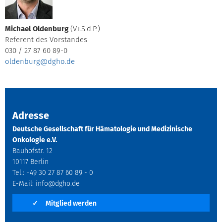
Michael Oldenburg
(V.i.S.d.P.)
Referent des Vorstandes
030 / 27 87 60 89-0
oldenburg@dgho.de
Adresse
Deutsche Gesellschaft für Hämatologie und Medizinische
Onkologie e.V.
Bauhofstr. 12
10117 Berlin
Tel.: +49 30 27 87 60 89 - 0
E-Mail:
info@dgho.de
✓
Mitglied werden