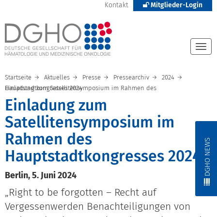
Kontakt
Mitglieder-Login
Togg
navi
Startseite
Aktuelles
Presse
Pressearchiv
2024
Einladung zum Satellitensymposium im Rahmen des Hauptstadtkongresses 2024
Einladung zum
Satellitensymposium im
Rahmen des
DGHO NEWS
Hauptstadtkongresses 2024
Berlin, 5. Juni 2024
„Right to be forgotten – Recht auf
Vergessenwerden Benachteiligungen von