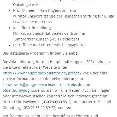
Onkologie e. V.
Prof. Dr. med. Inken Hilgendorf, Jena
Kuratoriumsvorsitzende der Deutschen Stiftung für junge
Erwachsene mit Krebs
Julia Robl, Heidelberg
Kliniksozialdienst Nationales Centrum für
Tumorerkrankungen (NCT) Heidelberg
Betroffene und ehrenamtlich Engagierte
Das detaillierte Programm finden Sie anbei.
Die Akkreditierung für den Hauptstadtkongress 2024 nehmen
Sie bitte direkt auf der Website unter
https://www.hauptstadtkongress.de/presse/
vor. Über eine
kurze Information nach der Akkreditierung an
f.pawlowski@junge-erwachsene-mit-krebs.de
und
oldenburg@dgho.de
würden wir uns freuen. Auch bei Fragen
oder Interviewwünschen können Sie sich jederzeit gerne an
Herrn Felix Pawlowski (030 280930 56-2) und an Herrn Michael
Oldenburg (030 27 87 60 89-27) wenden.
Wir freuen uns, Sie in Berlin begrüßen zu können, und