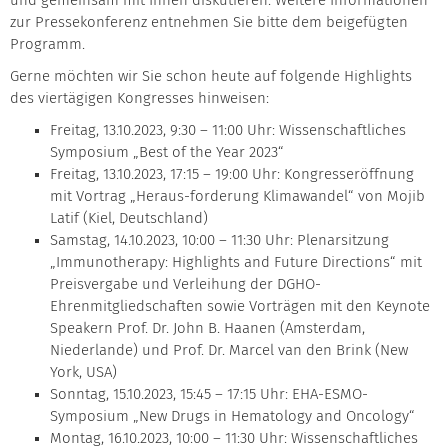
und gemeinsam mit Ihnen diskutieren. Weitere Informationen
zur Pressekonferenz entnehmen Sie bitte dem beigefügten
Programm.
Gerne möchten wir Sie schon heute auf folgende Highlights
des viertägigen Kongresses hinweisen:
Freitag, 13.10.2023, 9:30 – 11:00 Uhr: Wissenschaftliches
Symposium „Best of the Year 2023“
Freitag, 13.10.2023, 17:15 – 19:00 Uhr: Kongresseröffnung
mit Vortrag „Heraus-forderung Klimawandel“ von Mojib
Latif (Kiel, Deutschland)
Samstag, 14.10.2023, 10:00 – 11:30 Uhr: Plenarsitzung
„Immunotherapy: Highlights and Future Directions“ mit
Preisvergabe und Verleihung der DGHO-
Ehrenmitgliedschaften sowie Vorträgen mit den Keynote
Speakern Prof. Dr. John B. Haanen (Amsterdam,
Niederlande) und Prof. Dr. Marcel van den Brink (New
York, USA)
Sonntag, 15.10.2023, 15:45 – 17:15 Uhr: EHA-ESMO-
Symposium „New Drugs in Hematology and Oncology“
Montag, 16.10.2023, 10:00 – 11:30 Uhr: Wissenschaftliches