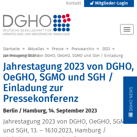
Kontakt
Mitglieder-Login
Togg
navi
Startseite
Aktuelles
Presse
Pressearchiv
2023
Jahrestagung 2023 von DGHO, OeGHO, SGMO und SGH / Einladung zur Pressekonferenz
Jahrestagung 2023 von DGHO,
OeGHO, SGMO und SGH /
Einladung zur
DGHO NEWS
Pressekonferenz
Berlin / Hamburg, 14. September 2023
Jahrestagung 2023 von DGHO, OeGHO, SGMO
und SGH, 13. – 16.10.2023, Hamburg /