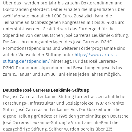
Über das
werden pro Jahr bis zu zehn Doktorandinnen und
Doktoranden gefördert. Dabei erhalten die Stipendiaten über
zwölf Monate monatlich 1.000 Euro. Zusätzlich kann die
Teilnahme an fachbezogenen Kongressen mit bis zu 400 Euro
unterstützt werden. Gestiftet wird das Fördergeld für die
Stipendien von der Deutschen José Carreras Leukämie-Stiftung.
Die Ausschreibungsunterlagen des José Carreras-DGHO-
Promotionsstipendiums und weiterer Förderprogramme sind
auf der Webseite der Stiftung unter
https://www.carreras-
stiftung.de/stipendien/
hinterlegt. Für das José Carreras-
DGHO-Promotionsstipendium sind Bewerbungen jeweils bis
zum 15. Januar und zum 30. Juni eines jeden Jahres möglich.
Deutsche José Carreras Leukämie-Stiftung
Die José Carreras Leukämie-Stiftung fördert wissenschaftliche
Forschungs-, Infrastruktur und Sozialprojekte. 1987 erkrankte
Stifter José Carreras an Leukämie. Aus Dankbarkeit über die
eigene Heilung gründete er 1995 den gemeinnützigen Deutsche
José Carreras Leukämie-Stiftung e.V. und anschließend die
dazugehörige Stiftung. Seither wurden bereits über 235