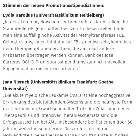
Stimmen der neuen Promotionsstipendiatinnen:
Lydia Karolius (Universitätsklinikum Heidelberg)
„In der akuten myeloischen Leukämie gibt es Krebszellen, die
Stammzellen-Eigenschaften besitzen. In diesen Zellen findet
man eine auffällig hohe Aktivität der Methyltransferase FBL.
Gelingt es uns, einen Inhibitor für FBL zu entwickeln, kann dies
neue Therapieoptionen eröffnen, die auch auf andere
Krebsarten übertragen werden können. Dank des José
Carreras-DGHO-Promotionsstipendiums kann ich mit vollem
Engagement an diesem Ziel arbeiten.“
Jana Nieruch (Universitätsklinikum Frankfurt: Goethe-
Universität)
„Die akute myeloische Leukämie (AML) ist eine hochaggressive
Erkrankung des blutbildenden Systems und die häufigste Form
der Leukämie im Erwachsenenalter. Trotz der Zulassung neuer
Therapeutika und intensiver Therapieschemata sind die
Erfolgsaussichten bei AML, insbesondere bei Patienten über 60
Jahren, weiterhin sehr gering. Dies unterstreicht die
Notwendigkeit, neue therapeutische Angriffspunkte zu finden,