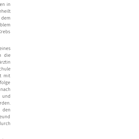
en in
heilt
t dem
oblem
Krebs
eines
h die
rztin
chule
t mit
folge
 nach
n und
rden.
e den
reund
durch