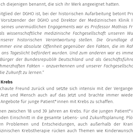
h diejenigen benannt, die sich ihr Werk angeeignet hatten.
tglied der DGHO ist, bei der historischen Aufarbeitung betont Prof
Vorsitzender der DGHO und Direktor der Medizinischen Klinik I
seines unermüdlichen Engagements war es Professor Mathias F
als wissenschaftliche medizinische Fachgesellschaft unseren Wu
rer historischen Verantwortung stellen. Die Grundlage d
immer eine absolute Offenheit gegenüber den Fakten, die im R
le ans Tageslicht befördert wurden. Und zum anderen war es imme
s Bürger der Bundesrepublik Deutschland und als Geschäftsführ
schmerzhaften Fakten – anzuerkennen und unserer Fachgesellscha
ie Zukunft zu lernen.
“
 Krebs
chaute Freund zurück und setzte sich intensiv mit der Vergange
s Arzt und Mensch auch auf das Jetzt und brachte immer wiede
e Angebote für junge Patient*innen mit Krebs zu schaffen.
hen zwischen 18 und 39 Jahren an Krebs. Für die jungen Patient*
nden Einschnitt in die gesamte Lebens- und Zukunftsplanung. Plöt
en Problemen und Entscheidungen, auch außerhalb der Krank
dizinischen Krebstherapie rücken auch Themen wie Kinderwunsc