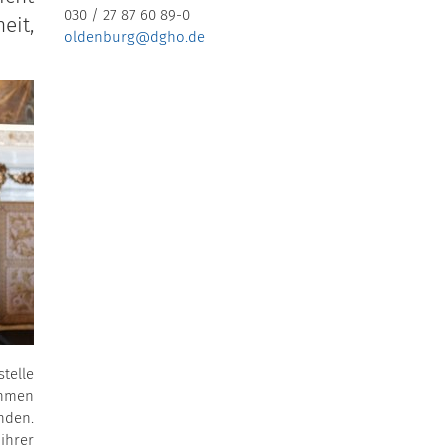
030 / 27 87 60 89-0
eit,
oldenburg@dgho.de
telle
ahmen
nden.
ihrer