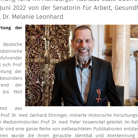
uni 2022 von der Senatorin für Arbeit, Gesundh
, Dr. Melanie Leonhard.
rtung der
 Deutsche
izinische
ührender
 sich Prof.
eitung der
 besonders
hrend der
3 bis 1945
Amt des
of. Dr. med. Gerhard Ehninger, initiierte Historische Forschungss
 Medizinhistoriker Prof. Dr. med. Peter Voswinckel geleitet. Im R
lle sind eine ganze Reihe von vielbeachteten Publikationen entsta
innen wurde die ihnen geraubte Identität und Anerkennung 