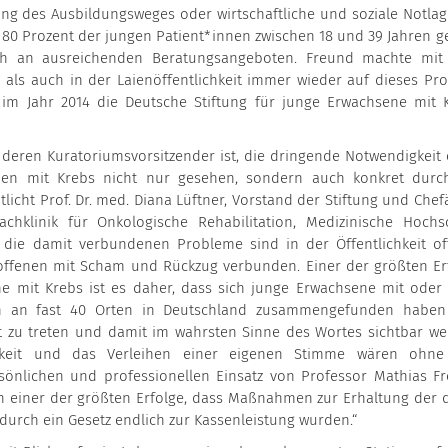
ng des Ausbildungsweges oder wirtschaftliche und soziale Notlag
80 Prozent der jungen Patient*innen zwischen 18 und 39 Jahren ge
h an ausreichenden Beratungsangeboten. Freund machte mi
 als auch in der Laienöffentlichkeit immer wieder auf dieses Pr
 Jahr 2014 die Deutsche Stiftung für junge Erwachsene mit 
 deren Kuratoriumsvorsitzender ist, die dringende Notwendigkeit 
nnen mit Krebs nicht nur gesehen, sondern auch konkret durc
icht Prof. Dr. med. Diana Lüftner, Vorstand der Stiftung und Chefä
chklinik für Onkologische Rehabilitation, Medizinische Hochs
die damit verbundenen Probleme sind in der Öffentlichkeit of
roffenen mit Scham und Rückzug verbunden. Einer der größten Er
ne mit Krebs ist es daher, dass sich junge Erwachsene mit oder
ten an fast 40 Orten in Deutschland zusammengefunden habe
it zu treten und damit im wahrsten Sinne des Wortes sichtbar we
ichkeit und das Verleihen einer eigenen Stimme wären ohn
sönlichen und professionellen Einsatz von Professor Mathias F
ich einer der größten Erfolge, dass Maßnahmen zur Erhaltung der 
durch ein Gesetz endlich zur Kassenleistung wurden.“