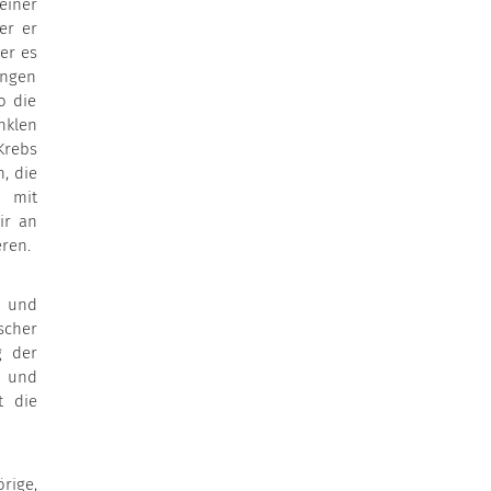
einer
er er
er es
ungen
o die
nklen
Krebs
, die
n mit
ir an
eren.
n und
scher
g der
 und
t die
rige,