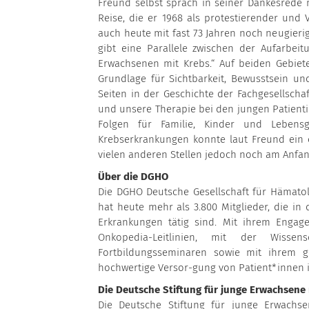
Freund selbst sprach in seiner Dankesrede 
Reise, die er 1968 als protestierender un
auch heute mit fast 73 Jahren noch neugierig 
gibt eine Parallele zwischen der Aufarbe
Erwachsenen mit Krebs.“ Auf beiden Gebiet
Grundlage für Sichtbarkeit, Bewusstsein un
Seiten in der Geschichte der Fachgesellscha
und unsere Therapie bei den jungen Patientin
Folgen für Familie, Kinder und Lebensgl
Krebserkrankungen konnte laut Freund ein er
vielen anderen Stellen jedoch noch am Anfan
Über die DGHO
Die DGHO Deutsche Gesellschaft für Hämatol
hat heute mehr als 3.800 Mitglieder, die 
Erkrankungen tätig sind. Mit ihrem Engage
Onkopedia-Leitlinien, mit der Wiss
Fortbildungsseminaren sowie mit ihrem ge
hochwertige Versor-gung von Patient*innen 
Die Deutsche Stiftung für junge Erwachsene
Die Deutsche Stiftung für junge Erwachse