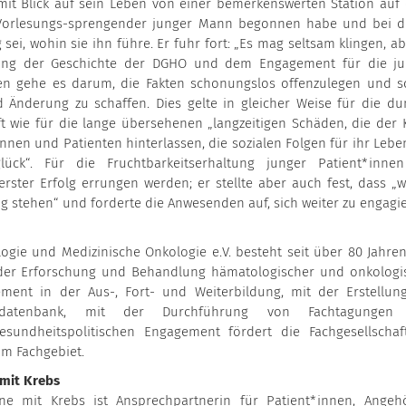
mit Blick auf sein Leben von einer bemerkenswerten Station auf 
d Vorlesungs-sprengender junger Mann begonnen habe und bei d
sei, wohin sie ihn führe. Er fuhr fort: „Es mag seltsam klingen, ab
itung der Geschichte der DGHO und dem Engagement für die j
en gehe es darum, die Fakten schonungslos offenzulegen und s
d Änderung zu schaffen. Dies gelte in gleicher Weise für die du
ft wie für die lange übersehenen „langzeitigen Schäden, die der 
nen und Patienten hinterlassen, die sozialen Folgen für ihr Leben
ück“. Für die Fruchtbarkeitserhaltung junger Patient*inne
ster Erfolg errungen werden; er stellte aber auch fest, dass „w
g stehen“ und forderte die Anwesenden auf, sich weiter zu engagi
ogie und Medizinische Onkologie e.V. besteht seit über 80 Jahre
in der Erforschung und Behandlung hämatologischer und onkologi
ment in der Aus-, Fort- und Weiterbildung, mit der Erstellun
ensdatenbank, mit der Durchführung von Fachtagungen
sundheitspolitischen Engagement fördert die Fachgesellschaf
im Fachgebiet.
 mit Krebs
ne mit Krebs ist Ansprechpartnerin für Patient*innen, Angehö