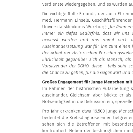
Verdienste wiedergegeben, und es wurden auc
Die wichtige Rolle Freunds, der auch Ehrenmi
med. Hermann Einsele, Geschäftsführender 
Universitätsklinikums Würzburg: „
Im Rahmen 
immer ein tiefes Bedürfnis, dass wir uns 
bewusst werden und uns damit auch unse
Auseinandersetzung war für ihn zum einen 
der Arbeit der Historischen Forschungsstel
Ehrlichkeit gegenüber sich als Mensch, al
Vorsitzender der DGHO, diese – teils sehr 
die Chance zu geben, für die Gegenwart und d
Großes Engagement für junge Menschen mit
Im Rahmen der historischen Aufarbeitung s
auseinander. Gleichsam aber blickte er al
Notwendigkeit in die Diskussion ein, speziell
Pro Jahr erkranken etwa 16.500 junge Mensc
bedeutet die Krebsdiagnose einen tiefgreife
sehen sich die Betroffenen mit besonder
konfrontiert. Neben der bestmöglichen me