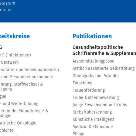
stagram
outube
beitskreise
Publikationen
 G
Gesundheitspolitische
Schriftenreihe & Supplemen
HO (Infektionen)
Arzneimittelengpässe
-Netzwerk
Ärztlich assistierte Selbsttötung
rsitäts- und Individualmedizin
Demografischer Wandel
 und Gesundheitsökonomie
Forschung
ährung, Stoffwechsel &
egung
Frauenförderung
igue
Frühe Nutzenbewertung
t- und Weiterbildung
Junge Erwachsene mit Krebs
uen in der Hämatologie &
Krebsfrüherkennung
ologie
Künstliche Intelligenz
iatrische Onkologie
Medizin & Ökonomie
chichte
Pflege