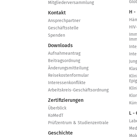
Glo
Mitgliederversammlung
H -
Kontakt
Häm
Ansprechpartner
HIV
Geschäftsstelle
Imm
Spenden
Imm
Downloads
Int
Aufnahmeantrag
Int
Beitragsordnung
Jun
Änderungsmitteilung
Kla
Reisekostenformular
Klin
Epi
Interessenkonflikte
Kli
Arbeitskreis-Geschäftsordnung
Klo
Zertifizierungen
Küns
Überblick
L -
KoMedT
Lab
Prüfzentrum & Studienzentrale
Med
Geschichte
Mol