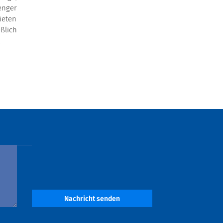
enger
ieten
ßlich
.
Nachricht senden