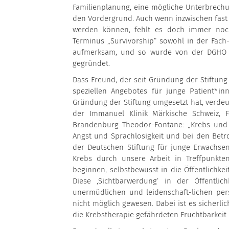
Familienplanung, eine mögliche Unterbrechu
den Vordergrund. Auch wenn inzwischen fast 
werden können, fehlt es doch immer noc
Terminus „Survivorship“ sowohl in der Fach-
aufmerksam, und so wurde von der DGHO im
gegründet.
Dass Freund, der seit Gründung der Stiftung
speziellen Angebotes für junge Patient*i
Gründung der Stiftung umgesetzt hat, verdeutl
der Immanuel Klinik Märkische Schweiz, Fa
Brandenburg Theodor-Fontane: „Krebs und 
Angst und Sprachlosigkeit und bei den Bet
der Deutschen Stiftung für junge Erwachse
Krebs durch unsere Arbeit in Treffpunk
beginnen, selbstbewusst in die Öffentlichke
Diese ‚Sichtbarwerdung‘ in der Öffentl
unermüdlichen und leidenschaft-lichen per
nicht möglich gewesen. Dabei ist es sicherl
die Krebstherapie gefährdeten Fruchtbarkeit 