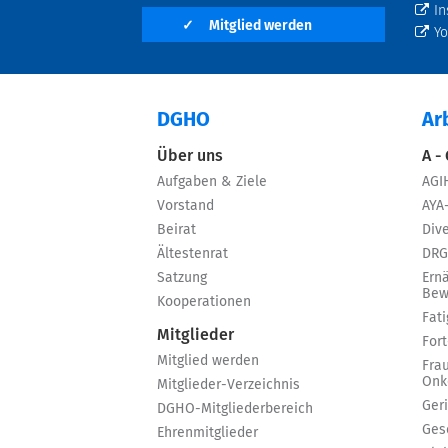
In
✓
Mitglied werden
Y
DGHO
Ar
Über uns
A -
Aufgaben & Ziele
AGI
Vorstand
AYA
Beirat
Dive
Ältestenrat
DRG
Satzung
Ern
Bew
Kooperationen
Fat
Mitglieder
For
Mitglied werden
Fra
Onk
Mitglieder-Verzeichnis
Ger
DGHO-Mitgliederbereich
Ges
Ehrenmitglieder