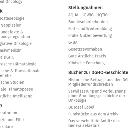
bal Oncology
Stellungnahmen
 K
AQUA – IQWIG – IQTIG
ostaseologie
Bundesoberbehörden
-Neoplasien
Fort- und Weiterbildung
undefekte &
Frühe Nutzenbewertung
undysregulation
G-BA
egrative Onkologie
Gesetzesvorhaben
ensivmedizin
Gute Ärztliche Praxis
ge DGHO
Klinische Forschung
ssische Hämatologie
ische & Translationale
Bücher zur DGHO-Geschicht
genetik
Historische Beiträge aus den D
nische Studien
Mitgliederrundschreiben
nale Hämatopoese
Verwässerung und Verleugnung
einer Gründungsgeschichte der
tliche Intelligenz
Onkologie
 O
Dr. Josef Löbel
oratorium
Fundstücke aus dem Archiv
izin und Ethik
Das verschüttete Antlitz des
Generalsekretärs
ekulare