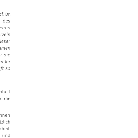
. Dr.
I des
reund
rzeln
ieser
ahmen
r die
ender
ft so
nheit
r die
innen
zlich
heit,
h und