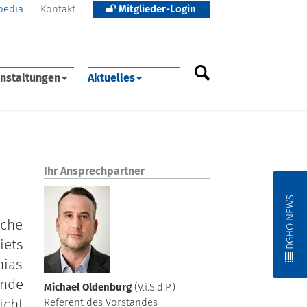
pedia
Kontakt
Mitglieder-Login
nstaltungen
Aktuelles
Ihr Ansprechpartner
DGHO NEWS
sche
iets
hias
nde
Michael Oldenburg
(V.i.S.d.P.)
Referent des Vorstandes
icht