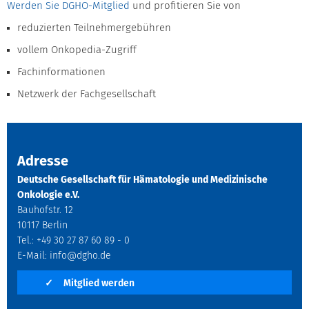
Werden Sie DGHO-Mitglied
und profitieren Sie von
reduzierten Teilnehmergebühren
vollem Onkopedia-Zugriff
Fachinformationen
Netzwerk der Fachgesellschaft
Adresse
Deutsche Gesellschaft für Hämatologie und Medizinische
Onkologie e.V.
Bauhofstr. 12
10117 Berlin
Tel.: +49 30 27 87 60 89 - 0
E-Mail:
info@dgho.de
✓
Mitglied werden