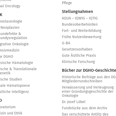
chichte
Pflege
bal Oncology
Stellungnahmen
 K
AQUA – IQWIG – IQTIG
ostaseologie
Bundesoberbehörden
-Neoplasien
Fort- und Weiterbildung
undefekte &
Frühe Nutzenbewertung
undysregulation
G-BA
egrative Onkologie
Gesetzesvorhaben
ensivmedizin
Gute Ärztliche Praxis
ge DGHO
Klinische Forschung
ssische Hämatologie
ische & Translationale
Bücher zur DGHO-Geschicht
genetik
Historische Beiträge aus den D
nische Studien
Mitgliederrundschreiben
nale Hämatopoese
Verwässerung und Verleugnung
einer Gründungsgeschichte der
tliche Intelligenz
Onkologie
 O
Dr. Josef Löbel
oratorium
Fundstücke aus dem Archiv
izin und Ethik
Das verschüttete Antlitz des