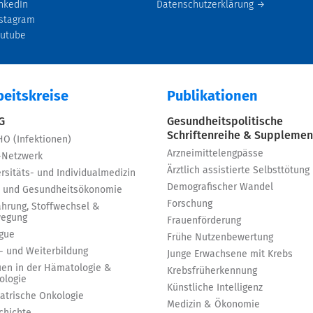
nkedIn
Datenschutzerklärung →
stagram
outube
beitskreise
Publikationen
 G
Gesundheitspolitische
Schriftenreihe & Supplemen
HO (Infektionen)
Arzneimittelengpässe
-Netzwerk
Ärztlich assistierte Selbsttötung
rsitäts- und Individualmedizin
Demografischer Wandel
 und Gesundheitsökonomie
Forschung
ährung, Stoffwechsel &
egung
Frauenförderung
igue
Frühe Nutzenbewertung
t- und Weiterbildung
Junge Erwachsene mit Krebs
uen in der Hämatologie &
Krebsfrüherkennung
ologie
Künstliche Intelligenz
iatrische Onkologie
Medizin & Ökonomie