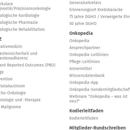
Generalsekretärs
ekulare
gnostik/Präzisionsonkologie
Erinnerungsort Krebsbaracke
ologische Kardiologie
75 Jahre DGHO / Verweigerte Ehr
ologische Pharmazie
50 Jahre DGHO
ologische Rehabilitation
Onkopedia
Z
Onkopedia
iativmedizin
Ansprechpartner
ientensicherheit und
Onkopedia-Leitlinien
ientenadhärenz
Pflege-Leitlinien
ient Reported Outcomes (PRO)
Arzneimittel
ge
Wissensdatenbank
vention
Onkopedia-App
statakarzinom
Onkopedia-Sondermitgliedschaf
cho-Onkologie
Webinare "Onkopedia – was ist
biologie und -therapie
neu?"
 Malignome
Kodierleitfaden
Kodierleitfaden
Mitglieder-Rundschreiben