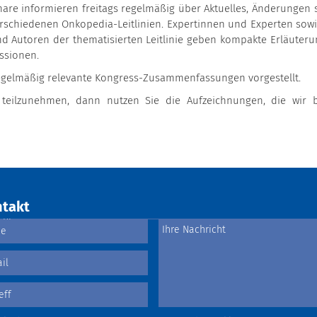
nare informieren freitags regelmäßig über Aktuelles, Änderungen 
rschiedenen Onkopedia-Leitlinien. Expertinnen und Experten sowi
d Autoren der thematisierten Leitlinie geben kompakte Erläuteru
ussionen.
gelmäßig relevante Kongress-Zusammenfassungen vorgestellt.
eilzunehmen, dann nutzen Sie die Aufzeichnungen, die wir b
takt