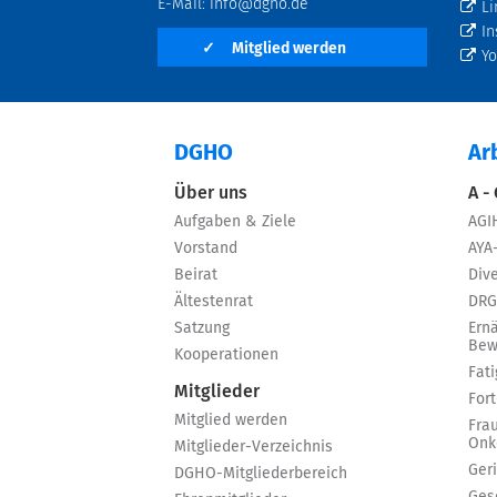
E-Mail:
info@dgho.de
Li
In
✓
Mitglied werden
Y
DGHO
Ar
Über uns
A -
Aufgaben & Ziele
AGI
Vorstand
AYA
Beirat
Dive
Ältestenrat
DRG
Satzung
Ern
Bew
Kooperationen
Fat
Mitglieder
For
Mitglied werden
Fra
Onk
Mitglieder-Verzeichnis
Ger
DGHO-Mitgliederbereich