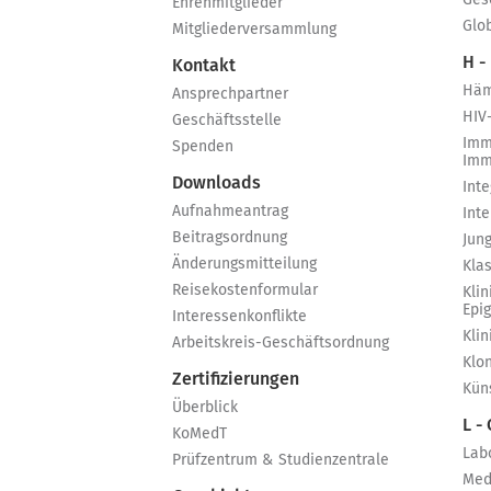
Ges
Ehrenmitglieder
Glo
Mitgliederversammlung
H -
Kontakt
Häm
Ansprechpartner
HIV
Geschäftsstelle
Imm
Spenden
Imm
Downloads
Int
Aufnahmeantrag
Int
Beitragsordnung
Jun
Änderungsmitteilung
Kla
Reisekostenformular
Klin
Epi
Interessenkonflikte
Kli
Arbeitskreis-Geschäftsordnung
Klo
Zertifizierungen
Küns
Überblick
L -
KoMedT
Lab
Prüfzentrum & Studienzentrale
Med