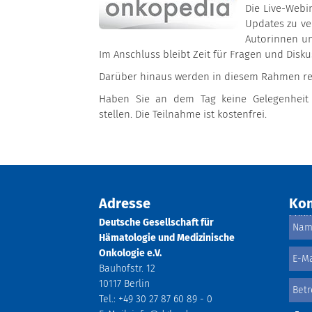
Die Live-Webi
Updates zu ve
Autorinnen un
Im Anschluss bleibt Zeit für Fragen und Disk
Darüber hinaus werden in diesem Rahmen re
Haben Sie an dem Tag keine Gelegenheit t
stellen. Die Teilnahme ist kostenfrei.
Adresse
Kon
Deutsche Gesellschaft für
Hämatologie und Medizinische
Onkologie e.V.
Bauhofstr. 12
10117 Berlin
Tel.: +49 30 27 87 60 89 - 0