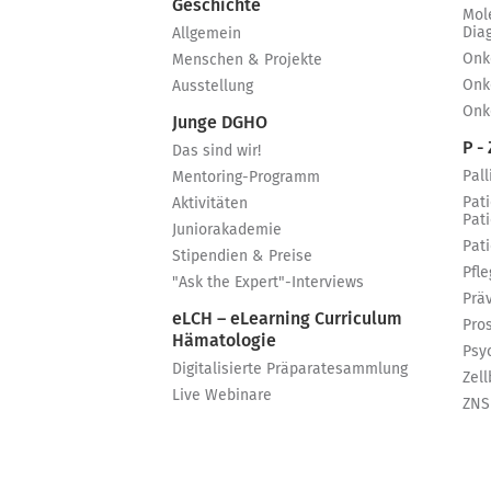
Geschichte
Mol
Dia
Allgemein
Onk
Menschen & Projekte
Onk
Ausstellung
Onk
Junge DGHO
P - 
Das sind wir!
Pall
Mentoring-Programm
Pat
Aktivitäten
Pat
Juniorakademie
Pat
Stipendien & Preise
Pfle
"Ask the Expert"-Interviews
Prä
eLCH – eLearning Curriculum
Pro
Hämatologie
Psy
Digitalisierte Präparatesammlung
Zell
Live Webinare
ZNS