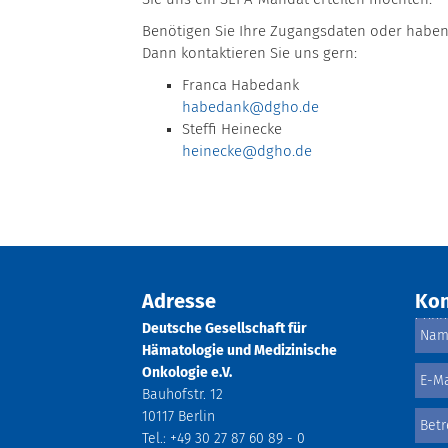
Benötigen Sie Ihre Zugangsdaten oder haben 
Dann kontaktieren Sie uns gern:
Franca Habedank
habedank@dgho.de
Steffi Heinecke
heinecke@dgho.de
Adresse
Kon
Deutsche Gesellschaft für
Hämatologie und Medizinische
Onkologie e.V.
Bauhofstr. 12
10117 Berlin
Tel.: +49 30 27 87 60 89 - 0