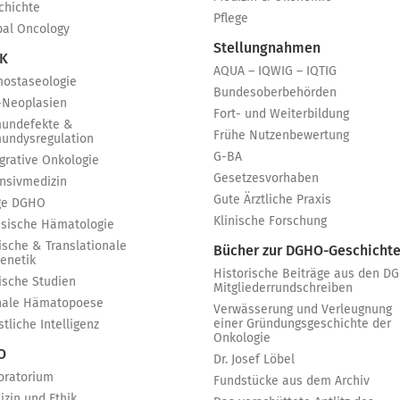
chichte
Pflege
bal Oncology
Stellungnahmen
 K
AQUA – IQWIG – IQTIG
ostaseologie
Bundesoberbehörden
-Neoplasien
Fort- und Weiterbildung
undefekte &
Frühe Nutzenbewertung
undysregulation
G-BA
egrative Onkologie
Gesetzesvorhaben
ensivmedizin
Gute Ärztliche Praxis
ge DGHO
Klinische Forschung
ssische Hämatologie
ische & Translationale
Bücher zur DGHO-Geschicht
genetik
Historische Beiträge aus den D
nische Studien
Mitgliederrundschreiben
nale Hämatopoese
Verwässerung und Verleugnung
einer Gründungsgeschichte der
tliche Intelligenz
Onkologie
 O
Dr. Josef Löbel
oratorium
Fundstücke aus dem Archiv
izin und Ethik