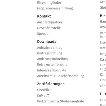
Ges
Ehrenmitglieder
Glo
Mitgliederversammlung
H -
Kontakt
Häm
Ansprechpartner
HIV
Geschäftsstelle
Imm
Spenden
Imm
Downloads
Int
Aufnahmeantrag
Int
Beitragsordnung
Jun
Änderungsmitteilung
Kla
Reisekostenformular
Klin
Epi
Interessenkonflikte
Kli
Arbeitskreis-Geschäftsordnung
Klo
Zertifizierungen
Küns
Überblick
L -
KoMedT
Lab
Prüfzentrum & Studienzentrale
Med