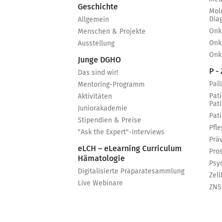
Geschichte
Mol
Dia
Allgemein
Onk
Menschen & Projekte
Onk
Ausstellung
Onk
Junge DGHO
P - 
Das sind wir!
Pall
Mentoring-Programm
Pat
Aktivitäten
Pat
Juniorakademie
Pat
Stipendien & Preise
Pfle
"Ask the Expert"-Interviews
Prä
eLCH – eLearning Curriculum
Pro
Hämatologie
Psy
Digitalisierte Präparatesammlung
Zell
Live Webinare
ZNS