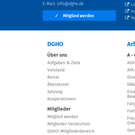
E-Mail:
info@dgho.de
Li
In
✓
Mitglied werden
Y
DGHO
Ar
Über uns
A -
Aufgaben & Ziele
AGI
Vorstand
AYA
Beirat
Dive
Ältestenrat
DRG
Satzung
Ern
Bew
Kooperationen
Fat
Mitglieder
For
Mitglied werden
Fra
Onk
Mitglieder-Verzeichnis
Ger
DGHO-Mitgliederbereich