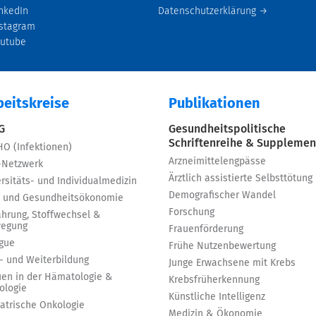
nkedIn
Datenschutzerklärung →
stagram
outube
beitskreise
Publikationen
 G
Gesundheitspolitische
Schriftenreihe & Supplemen
HO (Infektionen)
Arzneimittelengpässe
-Netzwerk
Ärztlich assistierte Selbsttötung
rsitäts- und Individualmedizin
Demografischer Wandel
 und Gesundheitsökonomie
Forschung
ährung, Stoffwechsel &
egung
Frauenförderung
igue
Frühe Nutzenbewertung
t- und Weiterbildung
Junge Erwachsene mit Krebs
uen in der Hämatologie &
Krebsfrüherkennung
ologie
Künstliche Intelligenz
iatrische Onkologie
Medizin & Ökonomie