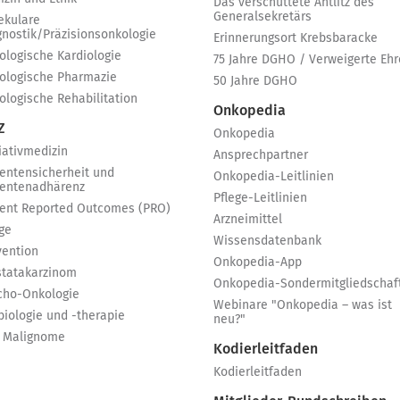
Das verschüttete Antlitz des
Generalsekretärs
ekulare
gnostik/Präzisionsonkologie
Erinnerungsort Krebsbaracke
ologische Kardiologie
75 Jahre DGHO / Verweigerte Ehr
ologische Pharmazie
50 Jahre DGHO
ologische Rehabilitation
Onkopedia
Z
Onkopedia
iativmedizin
Ansprechpartner
ientensicherheit und
Onkopedia-Leitlinien
ientenadhärenz
Pflege-Leitlinien
ient Reported Outcomes (PRO)
Arzneimittel
ge
Wissensdatenbank
vention
Onkopedia-App
statakarzinom
Onkopedia-Sondermitgliedschaf
cho-Onkologie
Webinare "Onkopedia – was ist
biologie und -therapie
neu?"
 Malignome
Kodierleitfaden
Kodierleitfaden