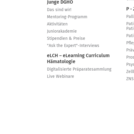
Junge DGHO
P - 
Das sind wir!
Pall
Mentoring-Programm
Pat
Aktivitäten
Pat
Juniorakademie
Pat
Stipendien & Preise
Pfle
"Ask the Expert"-Interviews
Prä
eLCH – eLearning Curriculum
Pro
Hämatologie
Psy
Digitalisierte Präparatesammlung
Zell
Live Webinare
ZNS