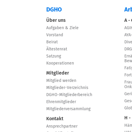
DGHO
Ar
Über uns
A -
Aufgaben & Ziele
AGI
Vorstand
AYA
Beirat
Dive
Ältestenrat
DRG
Satzung
Ern
Bew
Kooperationen
Fat
Mitglieder
For
Mitglied werden
Fra
Onk
Mitglieder-Verzeichnis
Ger
DGHO-Mitgliederbereich
Ges
Ehrenmitglieder
Glo
Mitgliederversammlung
H -
Kontakt
Häm
Ansprechpartner