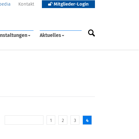
pedia
Kontakt
Mitglieder-Login
nstaltungen
Aktuelles
1
2
3
4
10 frühere Inhalte