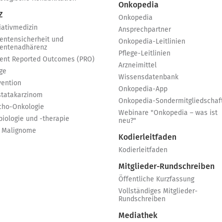
Onkopedia
Z
Onkopedia
iativmedizin
Ansprechpartner
ientensicherheit und
Onkopedia-Leitlinien
ientenadhärenz
Pflege-Leitlinien
ient Reported Outcomes (PRO)
Arzneimittel
ge
Wissensdatenbank
vention
Onkopedia-App
statakarzinom
Onkopedia-Sondermitgliedschaf
cho-Onkologie
Webinare "Onkopedia – was ist
biologie und -therapie
neu?"
 Malignome
Kodierleitfaden
Kodierleitfaden
Mitglieder-Rundschreiben
Öffentliche Kurzfassung
Vollständiges Mitglieder-
Rundschreiben
Mediathek