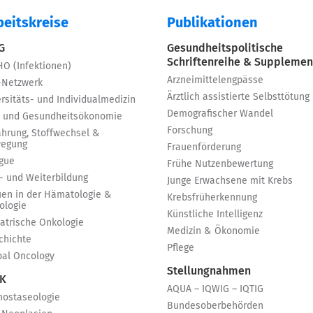
beitskreise
Publikationen
 G
Gesundheitspolitische
Schriftenreihe & Supplemen
HO (Infektionen)
Arzneimittelengpässe
-Netzwerk
Ärztlich assistierte Selbsttötung
rsitäts- und Individualmedizin
Demografischer Wandel
 und Gesundheitsökonomie
Forschung
ährung, Stoffwechsel &
egung
Frauenförderung
igue
Frühe Nutzenbewertung
t- und Weiterbildung
Junge Erwachsene mit Krebs
uen in der Hämatologie &
Krebsfrüherkennung
ologie
Künstliche Intelligenz
iatrische Onkologie
Medizin & Ökonomie
chichte
Pflege
bal Oncology
Stellungnahmen
 K
AQUA – IQWIG – IQTIG
ostaseologie
Bundesoberbehörden