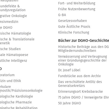
-Neoplasien
Fort- und Weiterbildung
undefekte &
Frühe Nutzenbewertung
undysregulation
G-BA
egrative Onkologie
Gesetzesvorhaben
ensivmedizin
Gute Ärztliche Praxis
ge DGHO
Klinische Forschung
ssische Hämatologie
ische & Translationale
Bücher zur DGHO-Geschicht
genetik
Historische Beiträge aus den D
nische Studien
Mitgliederrundschreiben
nale Hämatopoese
Verwässerung und Verleugnung
einer Gründungsgeschichte der
tliche Intelligenz
Onkologie
 O
Dr. Josef Löbel
oratorium
Fundstücke aus dem Archiv
izin und Ethik
Das verschüttete Antlitz des
Generalsekretärs
ekulare
gnostik/Präzisionsonkologie
Erinnerungsort Krebsbaracke
ologische Kardiologie
75 Jahre DGHO / Verweigerte Ehr
ologische Pharmazie
50 Jahre DGHO
ologische Rehabilitation