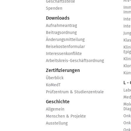
HIV
Geschäftsstelle
Imm
Spenden
Imm
Downloads
Int
Aufnahmeantrag
Int
Beitragsordnung
Jun
Änderungsmitteilung
Kla
Reisekostenformular
Klin
Epi
Interessenkonflikte
Kli
Arbeitskreis-Geschäftsordnung
Klo
Zertifizierungen
Küns
Überblick
L -
KoMedT
Lab
Prüfzentrum & Studienzentrale
Med
Geschichte
Mol
Dia
Allgemein
Onk
Menschen & Projekte
Onk
Ausstellung
Onk