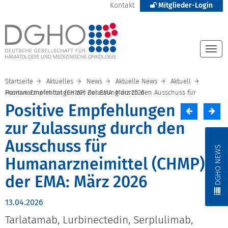
Kontakt
Mitglieder-Login
Togg
navi
Startseite
Aktuelles
News
Aktuelle News
Aktuell
Positive Empfehlungen zur Zulassung durch den Ausschuss für Humanarzneimittel (CHMP) der EMA: März 2026
Positive Empfehlungen
zur Zulassung durch den
Ausschuss für
DGHO NEWS
Humanarzneimittel (CHMP)
der EMA: März 2026
13.04.2026
Tarlatamab, Lurbinectedin, Serplulimab,