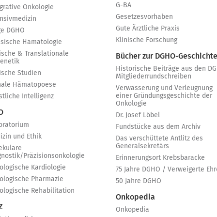
G-BA
egrative Onkologie
Gesetzesvorhaben
ensivmedizin
Gute Ärztliche Praxis
ge DGHO
Klinische Forschung
ssische Hämatologie
ische & Translationale
Bücher zur DGHO-Geschicht
genetik
Historische Beiträge aus den D
nische Studien
Mitgliederrundschreiben
nale Hämatopoese
Verwässerung und Verleugnung
einer Gründungsgeschichte der
tliche Intelligenz
Onkologie
 O
Dr. Josef Löbel
oratorium
Fundstücke aus dem Archiv
izin und Ethik
Das verschüttete Antlitz des
Generalsekretärs
ekulare
gnostik/Präzisionsonkologie
Erinnerungsort Krebsbaracke
ologische Kardiologie
75 Jahre DGHO / Verweigerte Ehr
ologische Pharmazie
50 Jahre DGHO
ologische Rehabilitation
Onkopedia
Z
Onkopedia