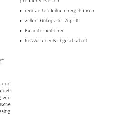
profitieren Sie von
reduzierten Teilnehmergebühren
vollem Onkopedia-Zugriff
Fachinformationen
Netzwerk der Fachgesellschaft
grund
tuell
g von
ische
eitig