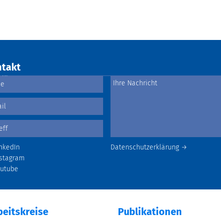
takt
nkedIn
Datenschutzerklärung →
stagram
outube
beitskreise
Publikationen