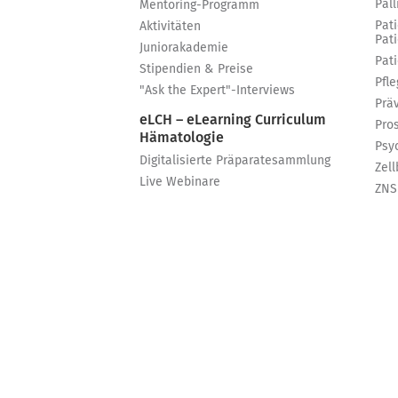
Pall
Mentoring-Programm
Pat
Aktivitäten
Pat
Juniorakademie
Pat
Stipendien & Preise
Pfle
"Ask the Expert"-Interviews
Prä
eLCH – eLearning Curriculum
Pro
Hämatologie
Psy
Digitalisierte Präparatesammlung
Zell
Live Webinare
ZNS