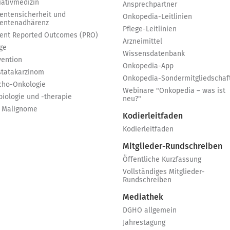
iativmedizin
Ansprechpartner
ientensicherheit und
Onkopedia-Leitlinien
ientenadhärenz
Pflege-Leitlinien
ient Reported Outcomes (PRO)
Arzneimittel
ge
Wissensdatenbank
vention
Onkopedia-App
statakarzinom
Onkopedia-Sondermitgliedschaf
cho-Onkologie
Webinare "Onkopedia – was ist
biologie und -therapie
neu?"
 Malignome
Kodierleitfaden
Kodierleitfaden
Mitglieder-Rundschreiben
Öffentliche Kurzfassung
Vollständiges Mitglieder-
Rundschreiben
Mediathek
DGHO allgemein
Jahrestagung