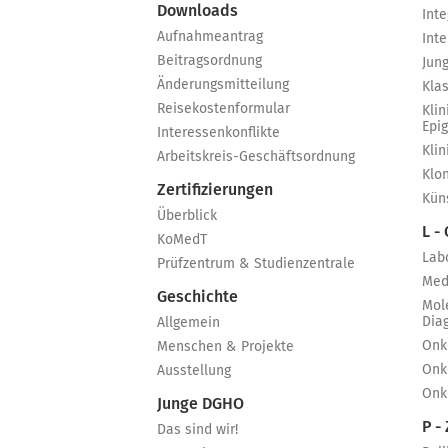
Downloads
Int
Aufnahmeantrag
Int
Beitragsordnung
Jun
Änderungsmitteilung
Kla
Reisekostenformular
Klin
Epi
Interessenkonflikte
Kli
Arbeitskreis-Geschäftsordnung
Klo
Zertifizierungen
Küns
Überblick
L -
KoMedT
Lab
Prüfzentrum & Studienzentrale
Med
Geschichte
Mol
Dia
Allgemein
Onk
Menschen & Projekte
Onk
Ausstellung
Onk
Junge DGHO
P - 
Das sind wir!