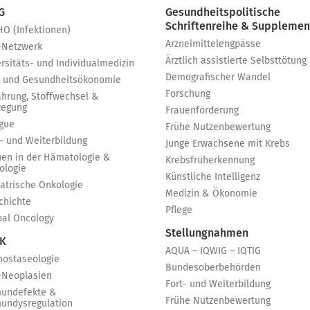
 G
Gesundheitspolitische
Schriftenreihe & Supplemen
HO (Infektionen)
Arzneimittelengpässe
-Netzwerk
Ärztlich assistierte Selbsttötung
rsitäts- und Individualmedizin
Demografischer Wandel
 und Gesundheitsökonomie
Forschung
ährung, Stoffwechsel &
egung
Frauenförderung
igue
Frühe Nutzenbewertung
t- und Weiterbildung
Junge Erwachsene mit Krebs
uen in der Hämatologie &
Krebsfrüherkennung
ologie
Künstliche Intelligenz
iatrische Onkologie
Medizin & Ökonomie
chichte
Pflege
bal Oncology
Stellungnahmen
 K
AQUA – IQWIG – IQTIG
ostaseologie
Bundesoberbehörden
-Neoplasien
Fort- und Weiterbildung
undefekte &
Frühe Nutzenbewertung
undysregulation