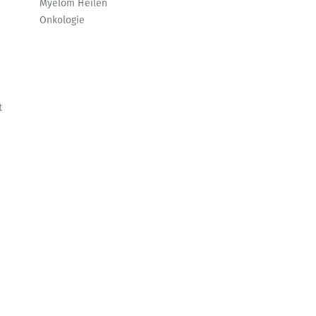
Myelom Heilen
Onkologie
t