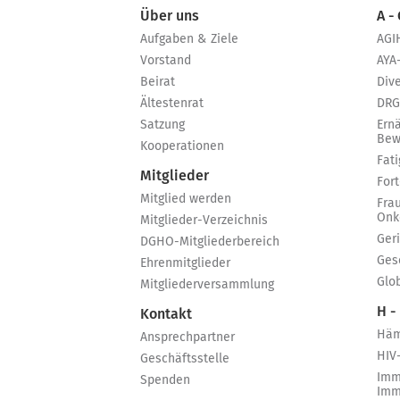
Über uns
A -
Aufgaben & Ziele
AGI
Vorstand
AYA
Beirat
Dive
Ältestenrat
DRG
Satzung
Ern
Bew
Kooperationen
Fat
Mitglieder
For
Mitglied werden
Fra
Onk
Mitglieder-Verzeichnis
Ger
DGHO-Mitgliederbereich
Ges
Ehrenmitglieder
Glo
Mitgliederversammlung
H -
Kontakt
Häm
Ansprechpartner
HIV
Geschäftsstelle
Imm
Spenden
Imm